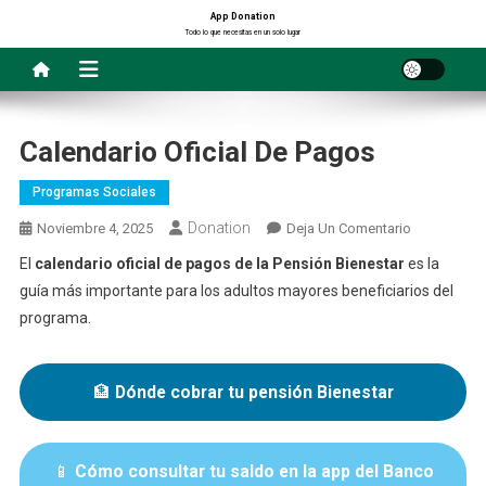
Saltar
App Donation
Todo lo que necesitas en un solo lugar
al
contenido
Calendario Oficial De Pagos
Programas Sociales
Donation
En
Noviembre 4, 2025
Deja Un Comentario
Calendario
El
calendario oficial de pagos de la Pensión Bienestar
es la
Oficial
guía más importante para los adultos mayores beneficiarios del
De
programa.
Pagos
🏦
Dónde cobrar tu pensión Bienestar
📱
Cómo consultar tu saldo en la app del Banco