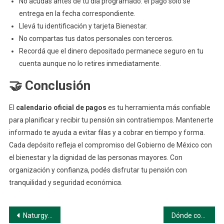
No acudas antes de tu día programado: el pago solo se
entrega en la fecha correspondiente.
Llevá tu identificación y tarjeta Bienestar.
No compartas tus datos personales con terceros.
Recordá que el dinero depositado permanece seguro en tu
cuenta aunque no lo retires inmediatamente.
🤝 Conclusión
El
calendario oficial de pagos
es tu herramienta más confiable
para planificar y recibir tu pensión sin contratiempos. Mantenerte
informado te ayuda a evitar filas y a cobrar en tiempo y forma.
Cada depósito refleja el compromiso del Gobierno de México con
el bienestar y la dignidad de las personas mayores. Con
organización y confianza, podés disfrutar tu pensión con
tranquilidad y seguridad económica.
Navegación
Naturgy Pago en Línea: Cómo Realizar tu Pago de Gas de Forma Segura y Rápida
Dónde cobrar tu pensión Bienestar