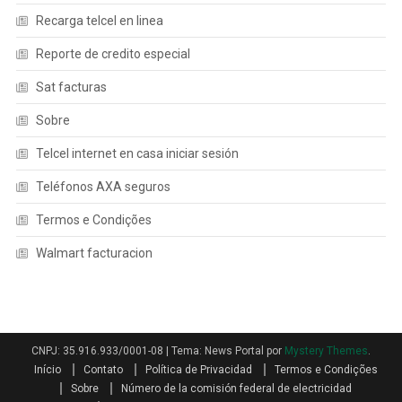
Recarga telcel en linea
Reporte de credito especial
Sat facturas
Sobre
Telcel internet en casa iniciar sesión
Teléfonos AXA seguros
Termos e Condições
Walmart facturacion
CNPJ: 35.916.933/0001-08
|
Tema: News Portal por
Mystery Themes
.
Início
Contato
Política de Privacidad
Termos e Condições
Sobre
Número de la comisión federal de electricidad