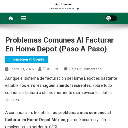
Saltar
App Donation
Todo lo que necesitas en un solo lugar
al
contenido
Problemas Comunes Al Facturar
En Home Depot (paso A Paso)
Información Al Cliente
Donation
En
Enero 13, 2026
Deja Un Comentario
Problemas
Aunque el sistema de facturación de Home Depot es bastante
Comunes
estable,
los errores siguen siendo frecuentes
, sobre todo
Al
cuando se factura a último momento o sin revisar los datos
Facturar
fiscales.
En
Home
A continuación, te detallo
los problemas más comunes al
Depot
facturar en Home Depot México
, por qué ocurren y cómo
(paso
resolverlos sin perder tu CFDI.
A