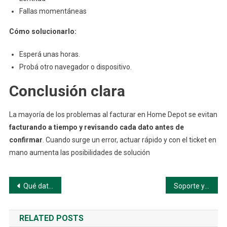
Fallas momentáneas
Cómo solucionarlo:
Esperá unas horas.
Probá otro navegador o dispositivo.
Conclusión clara
La mayoría de los problemas al facturar en Home Depot se evitan
facturando a tiempo y revisando cada dato antes de
confirmar
. Cuando surge un error, actuar rápido y con el ticket en
mano aumenta las posibilidades de solución
Navegación
Qué datos necesitas para facturar en Home Depot (paso a paso)
Soporte y ayuda para facturación de Home Depot (paso a paso)
de
RELATED POSTS
entradas