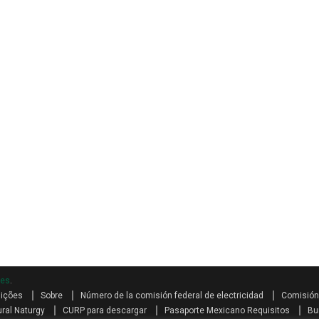
mes
.
dições
Sobre
Número de la comisión federal de electricidad
Comisión 
ral Naturgy
CURP para descargar
Pasaporte Mexicano Requisitos
Bu