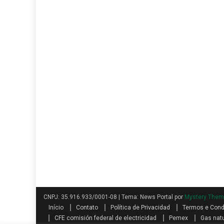
CNPJ: 35.916.933/0001-08
|
Tema: News Portal por
Mystery The
Início
Contato
Política de Privacidad
Termos e Con
CFE comisión federal de electricidad
Pemex
Gas natu