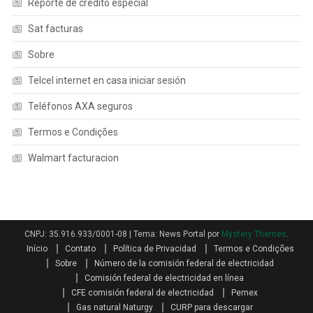
Reporte de credito especial
Sat facturas
Sobre
Telcel internet en casa iniciar sesión
Teléfonos AXA seguros
Termos e Condições
Walmart facturacion
CNPJ: 35.916.933/0001-08
|
Tema: News Portal por
Mystery Themes
.
Início
Contato
Política de Privacidad
Termos e Condições
Sobre
Número de la comisión federal de electricidad
Comisión federal de electricidad en línea
CFE comisión federal de electricidad
Pemex
Gas natural Naturgy
CURP para descargar