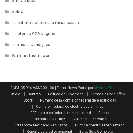
Sat facturas
Sobre
Telcel internet en casa iniciar sesión
Teléfonos AXA seguros
Termos e Condições
Walmart facturacion
CNPJ: 35.916.933/0001-08
|
Tema: News Portal por
Mystery Themes
.
Início
Contato
Política de Privacidad
Termos e Condições
Sobre
Número de la comisión federal de electricidad
Comisión federal de electricidad en línea
CFE comisión federal de electricidad
Pemex
Gas natural Naturgy
CURP para descargar
Pasaporte Mexicano Requisitos
Buro de credito especializado
Reporte de credito especial
Buró: Guía Completo