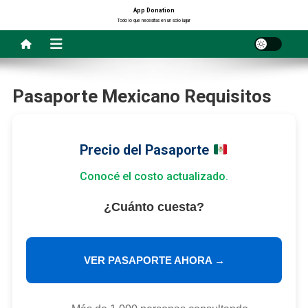
Saltar
App Donation
Todo lo que necesitas en un solo lugar
al
contenido
Pasaporte Mexicano Requisitos
Precio del Pasaporte
Conocé el costo actualizado.
¿Cuánto cuesta?
VER PASAPORTE AHORA →