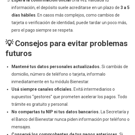
Esperá la confirmación oficial
Una vez validada tu
información, el depósito suele acreditarse en un plazo de
3 a 5
días hábiles
. En casos más complejos, como cambios de
tarjeta o verificación de identidad, puede tardar un poco más,
pero el pago siempre se respeta.
💡 Consejos para evitar problemas
futuros
Mantené tus datos personales actualizados.
Si cambiás de
domicilio, número de teléfono o tarjeta, informalo
inmediatamente en tu módulo Bienestar.
Usá siempre canales oficiales.
Evitá intermediarios o
supuestos “gestores” que prometen acelerar los pagos. Todo
trámite es gratuito y personal.
No compartas tu NIP ni tus datos bancarios.
La Secretaría y
el Banco del Bienestar nunca piden información por teléfono o
mensajes.
Conservá los comprobantes de tus pagos anteriores.
Si