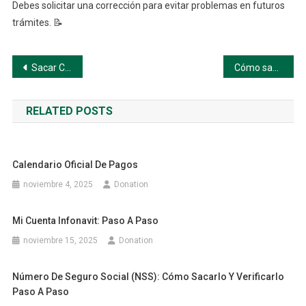
Debes solicitar una corrección para evitar problemas en futuros
trámites. 📝
Navegación
Sacar CURP: Paso a Paso
Cómo sacar la CURP por primera vez paso a paso en México
de
RELATED POSTS
entradas
Calendario Oficial De Pagos
noviembre 4, 2025
Donation
Mi Cuenta Infonavit: Paso A Paso
noviembre 15, 2025
Donation
Número De Seguro Social (NSS): Cómo Sacarlo Y Verificarlo
Paso A Paso