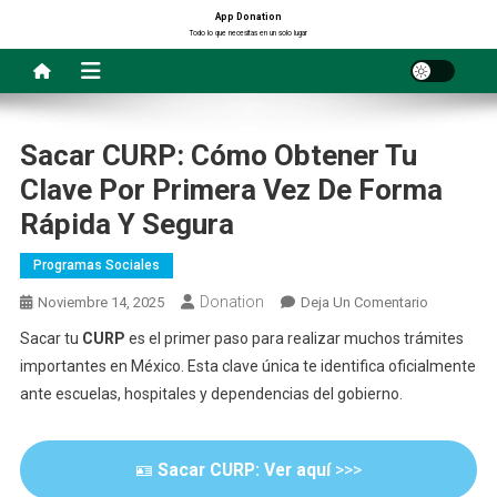
Saltar
App Donation
Todo lo que necesitas en un solo lugar
al
contenido
Sacar CURP: Cómo Obtener Tu
Clave Por Primera Vez De Forma
Rápida Y Segura
Programas Sociales
Donation
En
Noviembre 14, 2025
Deja Un Comentario
Sacar
Sacar tu
CURP
es el primer paso para realizar muchos trámites
CURP:
importantes en México. Esta clave única te identifica oficialmente
Cómo
ante escuelas, hospitales y dependencias del gobierno.
Obtener
Tu
Clave
🪪
Sacar CURP: Ver aquí
>>>
Por