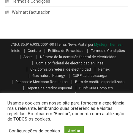
Termos e Condições
Walmart facturacion
CNPJ: 35.916.933/0001-08
|
Tema: News Portal por
Mystery Themes
.
Início
Contato
Política de Privacidad
Termos e Condições
Sobre
Número de la comisión federal de electricidad
Comisión federal de electricidad en línea
CFE comisión federal de electricidad
Pemex
Gas natural Naturgy
CURP para descargar
Pasaporte Mexicano Requisitos
Buro de credito especializado
Reporte de credito especial
Buró: Guía Completo
Teléfonos AXA seguros
Qualitas teléfono
Como se calcula el aguinaldo
Aguinaldo por Ley
Aguinaldo
Usamos cookies em nosso site para fornecer a experiência
Como se calcula la prima vacacional
Primas vacacionales
mais relevante, lembrando suas preferências e visitas
repetidas. Ao clicar em “Aceitar”, concorda com a utilização
Promociones telcel recargas
Paquetes amigo sin limite
de TODOS os cookies.
Mi telcel paquetes
Telcel internet en casa iniciar sesión
Recarga telcel en linea
Walmart facturacion
Configurações de cookies
Aceitar
Costco facturacion
Sat facturas
Oxxo gas facturacion