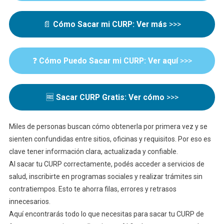
Primera
Vez
📄
Cómo Sacar mi CURP: Ver más
>>>
De
Forma
Rápida
❓
Cómo Puedo Sacar mi CURP: Ver aquí
>>>
Y
Segura
🆓
Sacar CURP Gratis: Ver cómo
>>>
Miles de personas buscan cómo obtenerla por primera vez y se
sienten confundidas entre sitios, oficinas y requisitos. Por eso es
clave tener información clara, actualizada y confiable.
Al sacar tu CURP correctamente, podés acceder a servicios de
salud, inscribirte en programas sociales y realizar trámites sin
contratiempos. Esto te ahorra filas, errores y retrasos
innecesarios.
Aquí encontrarás todo lo que necesitas para sacar tu CURP de