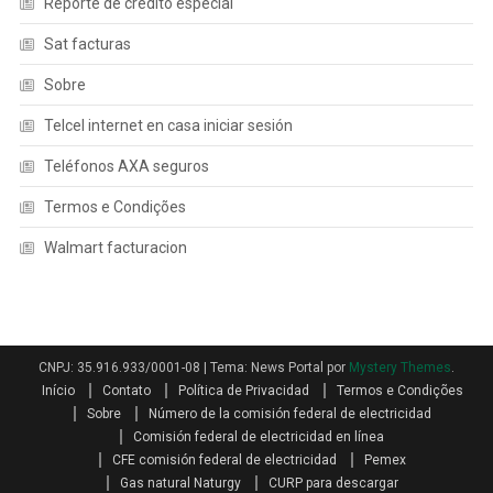
Reporte de credito especial
Sat facturas
Sobre
Telcel internet en casa iniciar sesión
Teléfonos AXA seguros
Termos e Condições
Walmart facturacion
CNPJ: 35.916.933/0001-08
|
Tema: News Portal por
Mystery Themes
.
Início
Contato
Política de Privacidad
Termos e Condições
Sobre
Número de la comisión federal de electricidad
Comisión federal de electricidad en línea
CFE comisión federal de electricidad
Pemex
Gas natural Naturgy
CURP para descargar