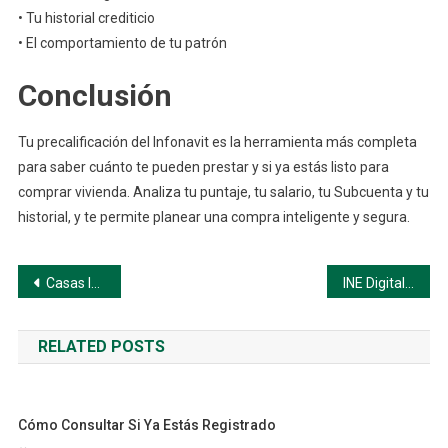
• Tu historial crediticio
• El comportamiento de tu patrón
Conclusión
Tu precalificación del Infonavit es la herramienta más completa
para saber cuánto te pueden prestar y si ya estás listo para
comprar vivienda. Analiza tu puntaje, tu salario, tu Subcuenta y tu
historial, y te permite planear una compra inteligente y segura.
Navegación
Casas Infonavit: Cómo encontrar casas aprobadas
INE Digital: Cómo Activar tu Credencial
de
RELATED POSTS
entradas
Cómo Consultar Si Ya Estás Registrado