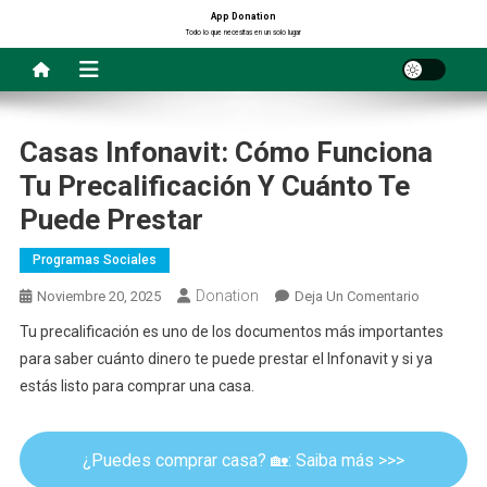
Saltar
App Donation
Todo lo que necesitas en un solo lugar
al
contenido
Casas Infonavit: Cómo Funciona
Tu Precalificación Y Cuánto Te
Puede Prestar
Programas Sociales
Donation
En
Noviembre 20, 2025
Deja Un Comentario
Casas
Tu precalificación es uno de los documentos más importantes
Infonavit:
para saber cuánto dinero te puede prestar el Infonavit y si ya
Cómo
estás listo para comprar una casa.
Funciona
Tu
Precalifica
¿Puedes comprar casa? 🏡: Saiba más >>>
Y