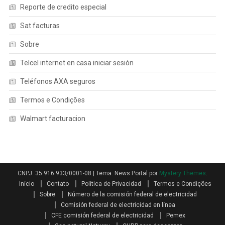
Reporte de credito especial
Sat facturas
Sobre
Telcel internet en casa iniciar sesión
Teléfonos AXA seguros
Termos e Condições
Walmart facturacion
CNPJ: 35.916.933/0001-08
|
Tema: News Portal por
Mystery Themes
.
Início
Contato
Política de Privacidad
Termos e Condições
Sobre
Número de la comisión federal de electricidad
Comisión federal de electricidad en línea
CFE comisión federal de electricidad
Pemex