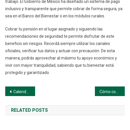
trabajo. El Gobierno de México ha diseñado un sistema de pago
inclusivo y transparente que permite cobrar de forma segura, ya
sea en el Banco del Bienestar o en los módulos rurales.
Cobrar tu pensión en el lugar asignado y siguiendo las
recomendaciones de seguridad te permite disfrutar de este
beneficio sin riesgos. Recordá siempre utilizar los canales
oficiales, verificar tus datos y actuar con precaución. De esta
manera, podrás aprovechar al máximo tu apoyo económico y
vivir con mayor tranquilidad, sabiendo que tu bienestar está
protegido y garantizado.
Navegación
Calendario oficial de pagos
Cómo consultar tu saldo en la app del Banco del Bienestar
de
RELATED POSTS
entradas