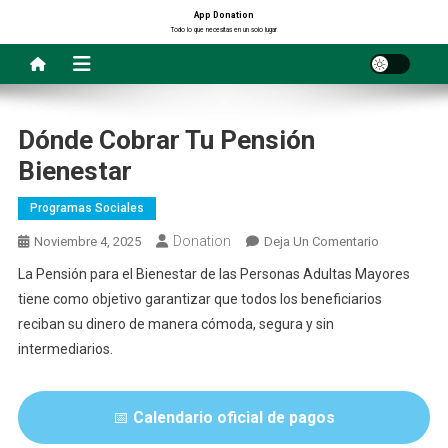
Saltar
App Donation
Todo lo que necesitas en un solo lugar
al
contenido
Dónde Cobrar Tu Pensión
Bienestar
Programas Sociales
Donation
En
Noviembre 4, 2025
Deja Un Comentario
Dónde
La Pensión para el Bienestar de las Personas Adultas Mayores
Cobrar
tiene como objetivo garantizar que todos los beneficiarios
Tu
reciban su dinero de manera cómoda, segura y sin
Pensión
intermediarios.
Bienestar
📅
Calendario oficial de pagos