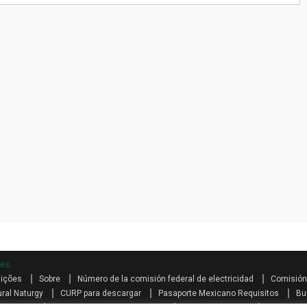
mes
.
dições
Sobre
Número de la comisión federal de electricidad
Comisión 
ral Naturgy
CURP para descargar
Pasaporte Mexicano Requisitos
Bu