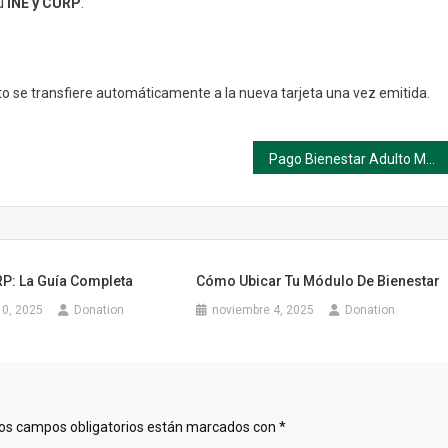
u
INE y CURP
.
to se transfiere automáticamente a la nueva tarjeta una vez emitida.
Pago Bienestar Adulto Mayor: consulta cuándo y dónde cobrar tu apoyo
P: La Guía Completa
Cómo Ubicar Tu Módulo De Bienestar
10, 2025
Donation
noviembre 4, 2025
Donation
os campos obligatorios están marcados con
*