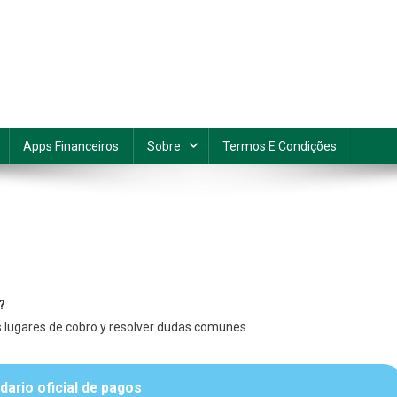
Apps Financeiros
Sobre
Termos E Condições
En
Pago
?
Bienestar
s lugares de cobro y resolver dudas comunes.
Adulto
Mayor
dario oficial de pagos