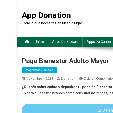
Saltar
al
App Donation
contenido
Todo lo que necesitas en un solo lugar
Início
Apps De Stream
Apps De Gamer
Pago Bienestar Adulto Mayor
Programas Sociales
Donation
Noviembre 4, 2025
Deja Un Comentario
¿Querés saber cuándo depositan tu pensión Bienestar
En esta guía te mostramos cómo consultar las fechas, lo
📅
Calen