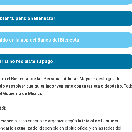
brar tu pensión Bienestar
ldo en la app del Banco del Bienestar
r si no recibiste tu pago
ara el Bienestar de las Personas Adultas Mayores
, esta guía te
ldo y resolver cualquier inconveniente con tu tarjeta o depósito
. Tod
el
Gobierno de México
.
os
 meses
, y el calendario se organiza según
la inicial de tu primer
lendario actualizado
, disponible en el sitio oficial y en las redes del