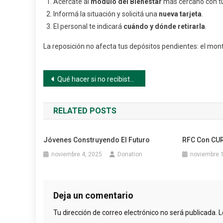
Acercate al
módulo del Bienestar
más cercano con t
Informá la situación y solicitá una
nueva tarjeta
.
El personal te indicará
cuándo y dónde retirarla
.
La reposición no afecta tus depósitos pendientes: el mon
Navegación
Qué hacer si no recibiste tu pago
de
RELATED POSTS
entradas
Jóvenes Construyendo El Futuro
RFC Con CUR
noviembre 4, 2025
Donation
noviembre 
Deja un comentario
Tu dirección de correo electrónico no será publicada.
L