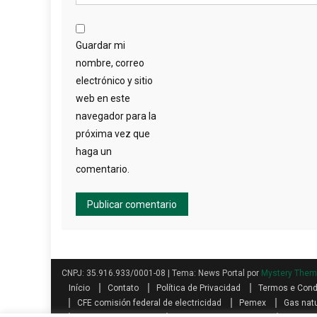
Guardar mi
nombre, correo
electrónico y sitio
web en este
navegador para la
próxima vez que
haga un
comentario.
CNPJ: 35.916.933/0001-08
|
Tema: News Portal por
Mystery The
Início
Contato
Política de Privacidad
Termos e Con
CFE comisión federal de electricidad
Pemex
Gas natu