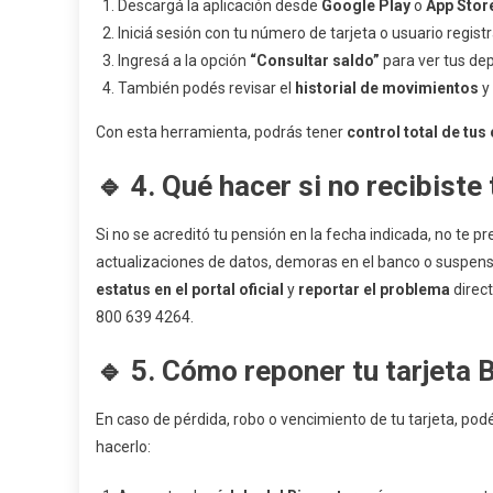
Descargá la aplicación desde
Google Play
o
App Stor
Iniciá sesión con tu número de tarjeta o usuario regist
Ingresá a la opción
“Consultar saldo”
para ver tus de
También podés revisar el
historial de movimientos
y 
Con esta herramienta, podrás tener
control total de tus
🔹 4. Qué hacer si no recibiste
Si no se acreditó tu pensión en la fecha indicada, no te
actualizaciones de datos, demoras en el banco o suspe
estatus en el portal oficial
y
reportar el problema
direc
800 639 4264.
🔹 5. Cómo reponer tu tarjeta 
En caso de pérdida, robo o vencimiento de tu tarjeta, po
hacerlo: