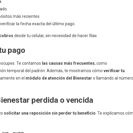
e
.
rado.
pósitos más recientes.
verificar la fecha exacta del último pago.
 cobros
desde tu celular, sin necesidad de hacer filas.
 tu pago
 preocupes. Te contamos
las causas más frecuentes
, como
nsión temporal del padrón. Además, te mostramos cómo
verificar tu
tamente en el
módulo de atención del Bienestar
o llamando al númer
Bienestar perdida o vencida
dés
solicitar una reposición sin perder tu beneficio
. Te explicamos có