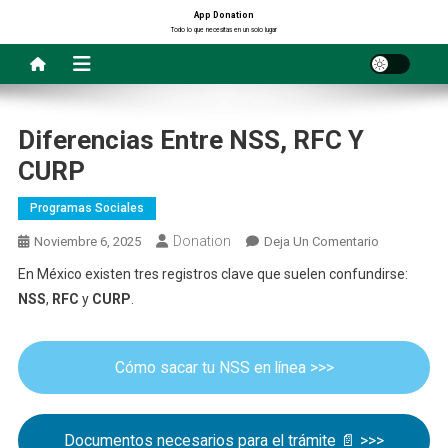
Saltar
App Donation
Todo lo que necesitas en un solo lugar
al
contenido
Diferencias Entre NSS, RFC Y
CURP
Programas Sociales
Donation
En
Noviembre 6, 2025
Deja Un Comentario
Diferencias
En México existen tres registros clave que suelen confundirse:
Entre
NSS
,
RFC
y
CURP
.
NSS,
RFC
Y
Cómo sacar tu NSS en línea >>>
CURP
Documentos necesarios para el trámite 📄 >>>