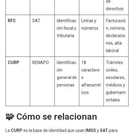
de
derechos
RFC
SAT
Identificac
Letras y
Facturació
ión fiscal y
números
n, nómina,
tributaria
declaracio
nes, alta
laboral
CURP
RENAPO
Identificac
18
Trámites
ión
caractere
civiles,
general de
s
escolares,
personas
alfanumér
médicos y
icos
gubernam
entales
🧩 Cómo se relacionan
La
CURP
es la base de identidad que usan
IMSS
y
SAT
para