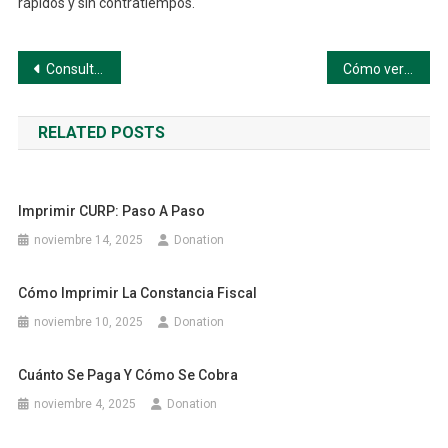
rápidos y sin contratiempos.
Navegación
Consulta de semanas cotizadas IMSS: Guía paso a paso
Cómo verificar tu NSS
de
RELATED POSTS
entradas
Imprimir CURP: Paso A Paso
noviembre 14, 2025
Donation
Cómo Imprimir La Constancia Fiscal
noviembre 10, 2025
Donation
Cuánto Se Paga Y Cómo Se Cobra
noviembre 4, 2025
Donation