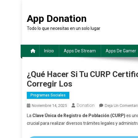
Saltar
al
App Donation
contenido
Todo lo que necesitas en un solo lugar
Início
Apps De Stream
Apps De Gamer
¿Qué Hacer Si Tu CURP Certifi
Corregir Los
Programas Sociales
Donation
Noviembre 14, 2025
Deja Un Comentar
La
Clave Única de Registro de Población (CURP)
es uno
crucial para realizar diversos trámites legales y administr