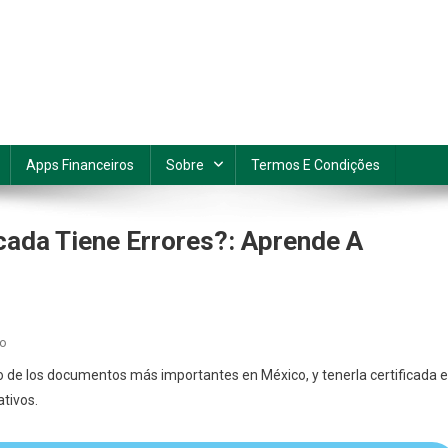
Apps Financeiros
Sobre
Termos E Condições
cada Tiene Errores?: Aprende A
En
io
¿Qué
 de los documentos más importantes en México, y tenerla certificada 
Hacer
ativos.
Si
Tu