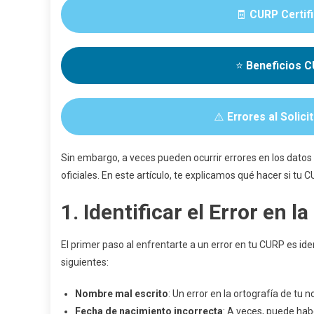
🧾
CURP Certif
⭐
Beneficios C
⚠️
Errores al Solici
Sin embargo, a veces pueden ocurrir errores en los datos
oficiales. En este artículo, te explicamos qué hacer si tu
1.
Identificar el Error en l
El primer paso al enfrentarte a un error en tu CURP es ide
siguientes:
Nombre mal escrito
: Un error en la ortografía de tu 
Fecha de nacimiento incorrecta
: A veces, puede hab