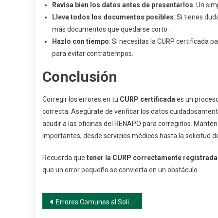
Revisa bien los datos antes de presentarlos
: Un sim
Lleva todos los documentos posibles
: Si tienes du
más documentos que quedarse corto.
Hazlo con tiempo
: Si necesitas la CURP certificada p
para evitar contratiempos.
Conclusión
Corregir los errores en tu
CURP certificada
es un proceso
correcta. Asegúrate de verificar los datos cuidadosamente 
acudir a las oficinas del RENAPO para corregirlos. Manté
importantes, desde servicios médicos hasta la solicitud d
Recuerda que
tener la CURP correctamente registrada 
que un error pequeño se convierta en un obstáculo.
Navegación
Errores Comunes al Solicitar la CURP Certificada y Cómo Evitarlos