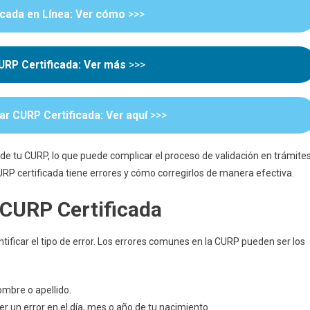
CURP
icada en Línea: Ver cómo
>>>
Certificada
Tiene
Errores?:
URP Certificada: Ver más
>>>
Aprende
A
Corregir
tar CURP Certificada: Ver aquí
>>>
Los
 de tu CURP, lo que puede complicar el proceso de validación en trámite
 CURP certificada tiene errores y cómo corregirlos de manera efectiva.
a CURP Certificada
ntificar el tipo de error. Los errores comunes en la CURP pueden ser los
nombre o apellido.
er un error en el día, mes o año de tu nacimiento.