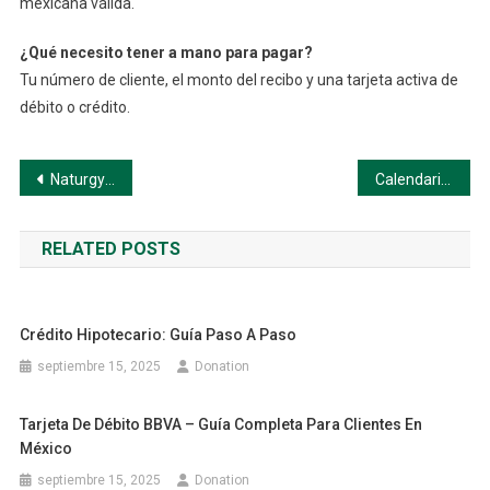
mexicana válida.
¿Qué necesito tener a mano para pagar?
Tu número de cliente, el monto del recibo y una tarjeta activa de
débito o crédito.
Navegación
Naturgy Pago en Línea: Paga tu Factura de Gas Fácil, Seguro y Sin Salir de Casa
Calendario oficial de pagos
de
RELATED POSTS
entradas
Crédito Hipotecario: Guía Paso A Paso
septiembre 15, 2025
Donation
Tarjeta De Débito BBVA – Guía Completa Para Clientes En
México
septiembre 15, 2025
Donation