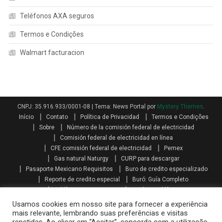
Teléfonos AXA seguros
Termos e Condições
Walmart facturacion
CNPJ: 35.916.933/0001-08
|
Tema: News Portal por
Mystery Themes
.
Início
Contato
Política de Privacidad
Termos e Condições
Sobre
Número de la comisión federal de electricidad
Comisión federal de electricidad en línea
CFE comisión federal de electricidad
Pemex
Gas natural Naturgy
CURP para descargar
Pasaporte Mexicano Requisitos
Buro de credito especializado
Reporte de credito especial
Buró: Guía Completo
Teléfonos AXA seguros
Qualitas teléfono
Como se calcula el aguinaldo
Aguinaldo por Ley
Aguinaldo
Usamos cookies em nosso site para fornecer a experiência
Como se calcula la prima vacacional
Primas vacacionales
mais relevante, lembrando suas preferências e visitas
Promociones telcel recargas
Paquetes amigo sin limite