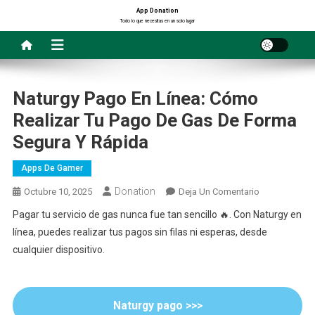
Saltar
App Donation
Todo lo que necesitas en un solo lugar
al
contenido
Naturgy Pago En Línea: Cómo
Realizar Tu Pago De Gas De Forma
Segura Y Rápida
Apps De Gamer
Donation
En
Octubre 10, 2025
Deja Un Comentario
Naturgy
Pagar tu servicio de gas nunca fue tan sencillo 🔥. Con Naturgy en
Pago
línea, puedes realizar tus pagos sin filas ni esperas, desde
En
cualquier dispositivo.
Línea:
Cómo
Realizar
Naturgy pago >>>
Tu