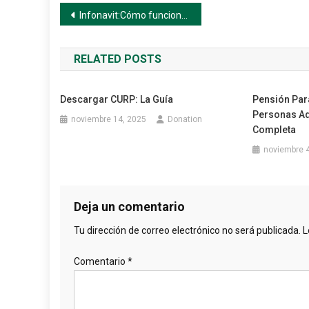
Navegación
Infonavit:Cómo funciona el sistema de 1080 puntos
de
RELATED POSTS
entradas
Descargar CURP: La Guía
Pensión Para
Personas Ad
noviembre 14, 2025
Donation
Completa
noviembre 4
Deja un comentario
Tu dirección de correo electrónico no será publicada.
L
Comentario
*