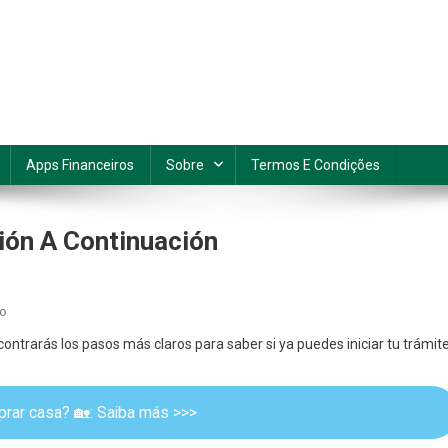
Apps Financeiros
Sobre
Termos E Condições
ción A Continuación
En
io
Casas
ontrarás los pasos más claros para saber si ya puedes iniciar tu trámite
Infonavit:
Elige
Una
ar casa? 🏡: Saiba más >>>
Opción