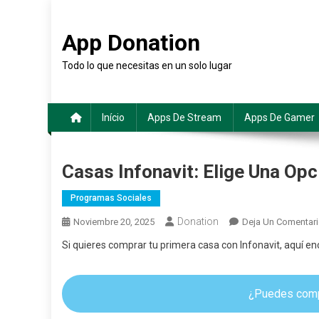
Saltar
al
App Donation
contenido
Todo lo que necesitas en un solo lugar
Início
Apps De Stream
Apps De Gamer
Casas Infonavit: Elige Una Op
Programas Sociales
Donation
Noviembre 20, 2025
Deja Un Comentar
Si quieres comprar tu primera casa con Infonavit, aquí enc
¿Puedes compr