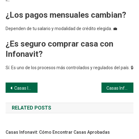
¿Los pagos mensuales cambian?
Dependen de tu salario y modalidad de crédito elegida. 💼
¿Es seguro comprar casa con
Infonavit?
Sí. Es uno de los procesos más controlados y regulados del país. 🔒
Navegación
Casas Infonavit: elige una opción a continuación
Casas Infonavit: Cómo saber si ya puedes comprar
de
RELATED POSTS
entradas
Casas Infonavit: Cómo Encontrar Casas Aprobadas