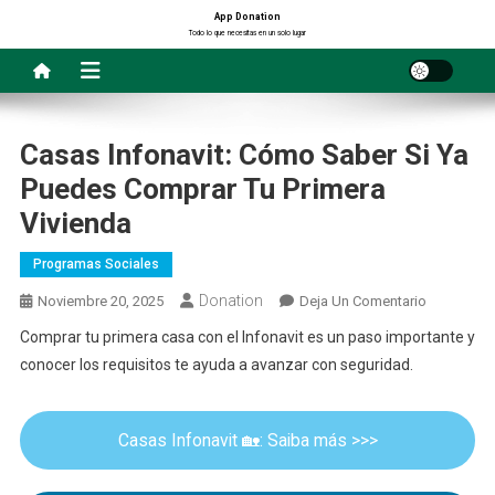
Saltar
App Donation
Todo lo que necesitas en un solo lugar
al
contenido
Casas Infonavit: Cómo Saber Si Ya
Puedes Comprar Tu Primera
Vivienda
Programas Sociales
Donation
En
Noviembre 20, 2025
Deja Un Comentario
Casas
Comprar tu primera casa con el Infonavit es un paso importante y
Infonavit:
conocer los requisitos te ayuda a avanzar con seguridad.
Cómo
Saber
Si
Casas Infonavit 🏡: Saiba más >>>
Ya
Puedes