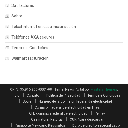
Sat facturas
Sobre
Telcel internet en casa iniciar sesión
Teléfonos AXA seguros
Termos e Condições
Walmart facturacion
CNPJ: 35.916.933/0001-08
|
Tema: News Portal por
Mystery Themes
.
Início
Contato
Política de Privacidad
Termos e Condições
Sobre
Número de la comisión federal de electricidad
Comisión federal de electricidad en línea
CFE comisión federal de electricidad
Pemex
Gas natural Naturgy
CURP para descargar
Pasaporte Mexicano Requisitos
Buro de credito especializado