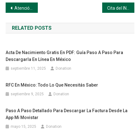
Navegación
Atención al Cliente INE: Guía Completa
Cita del INE: Guía Paso a Paso en México
de
RELATED POSTS
entradas
Acta De Nacimiento Gratis En PDF: Guía Paso A Paso Para
Descargarla En Línea En México
septiembre 11, 2025
Donation
RFC En México: Todo Lo Que Necesitás Saber
septiembre 9, 2025
Donation
Paso A Paso Detallado Para Descargar La Factura Desde La
App Mi Movistar
mayo 15, 2025
Donation