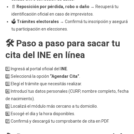
📄
Reposición por pérdida, robo o daño
→ Recuperá tu
identificación oficial en caso de imprevistos.
🗳️
Trámites electorales
→ Confirmá tu inscripción y asegurá
tu participación en elecciones.
🛠️ Paso a paso para sacar tu
cita del INE en línea
1️⃣ Ingresá al portal oficial del
INE
.
2️⃣ Seleccioná la opción
“Agendar Cita”
.
3️⃣ Elegí el trámite que necesitás realizar.
4️⃣ Introducí tus datos personales (CURP, nombre completo, fecha
de nacimiento).
5️⃣ Localizá el módulo más cercano a tu domicilio.
6️⃣ Escogé el día y la hora disponibles.
7️⃣ Confirmá y descargá tu comprobante de cita en PDF.