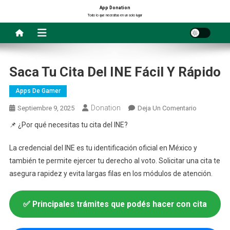
Saltar
App Donation
Todo lo que necesitas en un solo lugar
al
contenido
Saca Tu Cita Del INE Fácil Y Rápido
Apps De Gamer
Donation
En
Septiembre 9, 2025
Deja Un Comentario
Saca
📌 ¿Por qué necesitas tu cita del INE?
Tu
Cita
La credencial del INE es tu identificación oficial en México y
Del
también te permite ejercer tu derecho al voto. Solicitar una cita te
INE
asegura rapidez y evita largas filas en los módulos de atención.
Fácil
Y
Rápido
✅ Principales trámites que podés hacer con cita