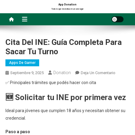
Saltar
App Donation
Todo lo que necesitas en un solo lugar
al
contenido
Cita Del INE: Guía Completa Para
Sacar Tu Turno
Apps De Gamer
Donation
En
Septiembre 9, 2025
Deja Un Comentario
Cita
✅ Principales trámites que podés hacer con cita
Del
INE:
🆕 Solicitar tu INE por primera vez
Guía
Completa
Ideal para jóvenes que cumplen 18 años y necesitan obtener su
Para
credencial.
Sacar
Tu
Paso a paso
Turno