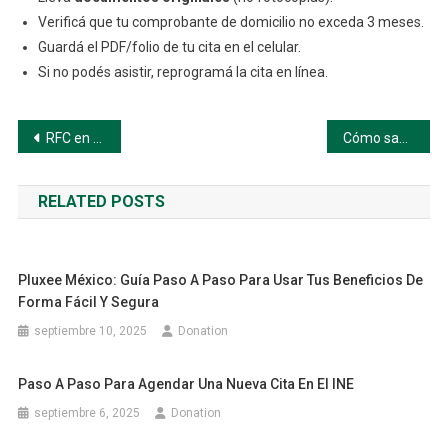
Verificá que tu comprobante de domicilio no exceda 3 meses.
Guardá el PDF/folio de tu cita en el celular.
Si no podés asistir, reprogramá la cita en línea.
Navegación
RFC en México – Guía Paso a Paso
Cómo sacar tu cita del INE en línea paso a paso
de
RELATED POSTS
entradas
Pluxee México: Guía Paso A Paso Para Usar Tus Beneficios De
Forma Fácil Y Segura
septiembre 10, 2025
Donation
Paso A Paso Para Agendar Una Nueva Cita En El INE
septiembre 6, 2025
Donation