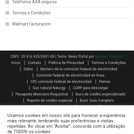
Teléfonos AXA seguros
Termos e Condições
Walmart facturacion
CNPJ: 35.916.933/0001-08
|
Tema: News Portal por
Mystery Themes
.
Início
Contato
Política de Privacidad
Termos e Condições
Sobre
Número de la comisión federal de electricidad
Comisión federal de electricidad en línea
CFE comisión federal de electricidad
Pemex
Gas natural Naturgy
CURP para descargar
Pasaporte Mexicano Requisitos
Buro de credito especializado
Reporte de credito especial
Buró: Guía Completo
Teléfonos AXA seguros
Qualitas teléfono
Como se calcula el aguinaldo
Aguinaldo por Ley
Aguinaldo
Usamos cookies em nosso site para fornecer a experiência
Como se calcula la prima vacacional
Primas vacacionales
mais relevante, lembrando suas preferências e visitas
repetidas. Ao clicar em “Aceitar”, concorda com a utilização
Promociones telcel recargas
Paquetes amigo sin limite
de TODOS os cookies.
Mi telcel paquetes
Telcel internet en casa iniciar sesión