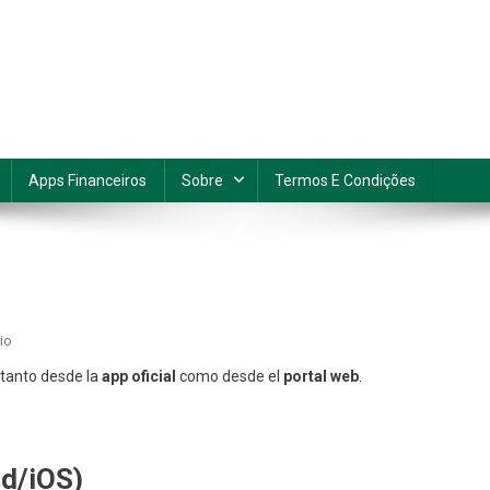
Apps Financeiros
Sobre
Termos E Condições
En
io
Consulta
 tanto desde la
app oficial
como desde el
portal web
.
Tu
Saldo
En
Línea
id/iOS)