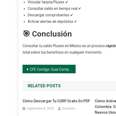
Vincular tarjeta Pluxee ✔︎
Consultar saldo en tiempo real ✔︎
Descargar comprobantes ✔︎
Activar alertas de depósitos ✔︎
🎯 Conclusión
Consultar tu saldo Pluxee en México es un proceso
rápido
total sobre tus beneficios en cualquier momento.
Navegación
CFE Contigo: Guía Completa para Descargar, Usar y Pagar tu Recibo de Luz en México
de
RELATED POSTS
entradas
Cómo Descargar Tu CURP Gratis En PDF
Cómo Activa
Colombia: G
septiembre 8, 2025
Donation
Nuevos Usu