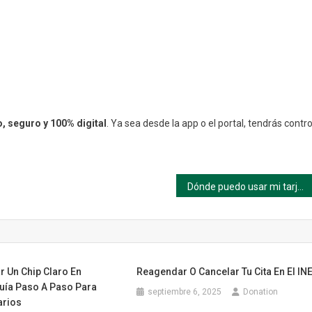
, seguro y 100% digital
. Ya sea desde la app o el portal, tendrás contro
Dónde puedo usar mi tarjeta Pluxee en México?
r Un Chip Claro En
Reagendar O Cancelar Tu Cita En El IN
uía Paso A Paso Para
septiembre 6, 2025
Donation
arios