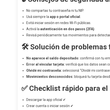
No compartas tu contraseña ni tu NIP.
Usá siempre la
app o portal oficial
.
Evitá iniciar sesión en redes Wi-Fi públicas.
Activá la
autenticación en dos pasos (2FA)
.
Revisá periódicamente tus movimientos para detecta
🛠️ Solución de problemas
No aparece el saldo depositado:
confirmá con tu emp
Error al vincular tarjeta:
verificá que los datos sean c
Olvidé mi contraseña:
seleccioná “Olvidé mi contrase
Movimientos desconocidos:
bloqueá tu tarjeta desde
✅ Checklist rápido para el
Descargar la app oficial ✔︎
Crear cuenta o iniciar sesión ✔︎