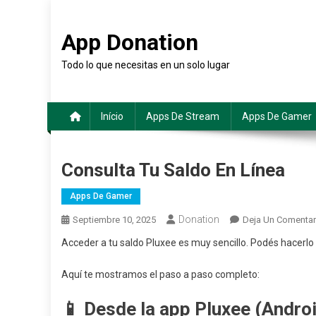
Saltar
al
App Donation
contenido
Todo lo que necesitas en un solo lugar
Início
Apps De Stream
Apps De Gamer
Consulta Tu Saldo En Línea
Apps De Gamer
Donation
Septiembre 10, 2025
Deja Un Comentar
Acceder a tu saldo Pluxee es muy sencillo. Podés hacerlo
Aquí te mostramos el paso a paso completo:
📱 Desde la app Pluxee (Andro