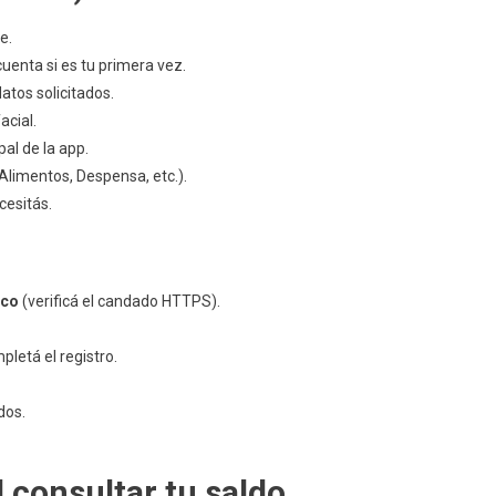
e.
uenta si es tu primera vez.
atos solicitados.
acial.
pal de la app.
Alimentos, Despensa, etc.).
cesitás.
ico
(verificá el candado HTTPS).
pletá el registro.
dos.
l consultar tu saldo