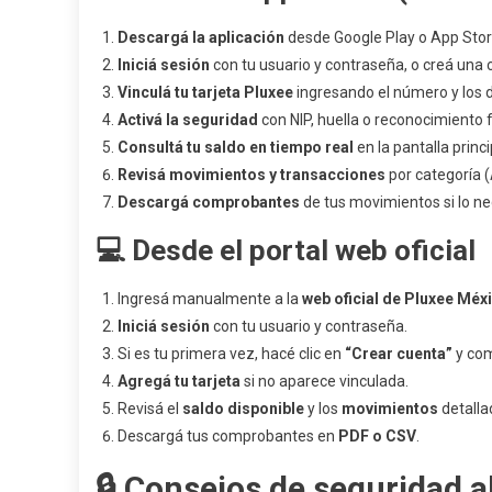
Descargá la aplicación
desde Google Play o App Stor
Iniciá sesión
con tu usuario y contraseña, o creá una c
Vinculá tu tarjeta Pluxee
ingresando el número y los d
Activá la seguridad
con NIP, huella o reconocimiento f
Consultá tu saldo en tiempo real
en la pantalla princi
Revisá movimientos y transacciones
por categoría (
Descargá comprobantes
de tus movimientos si lo ne
💻 Desde el portal web oficial
Ingresá manualmente a la
web oficial de Pluxee Méx
Iniciá sesión
con tu usuario y contraseña.
Si es tu primera vez, hacé clic en
“Crear cuenta”
y com
Agregá tu tarjeta
si no aparece vinculada.
Revisá el
saldo disponible
y los
movimientos
detalla
Descargá tus comprobantes en
PDF o CSV
.
🔒 Consejos de seguridad a