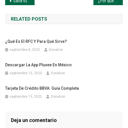
Navegación
Saca tu Cita del INE Fácil y Rápido
¿Por qué necesitas imprimir tu CURP gratis?
de
RELATED POSTS
entradas
¿Qué Es El RFC Y Para Qué Sirve?
septiembre 8, 2025
Donation
Descargar La App Pluxee En México
septiembre 10, 2025
Donation
Tarjeta De Crédito BBVA: Guía Completa
septiembre 15, 2025
Donation
Deja un comentario