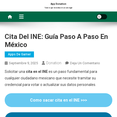
Saltar
App Donation
Todo lo que necesitas en un solo lugar
al
contenido
Cita Del INE: Guía Paso A Paso En
México
Apps De Gamer
Donation
En
Septiembre 9, 2025
Deja Un Comentario
Cita
Solicitar una
cita en el INE
es un paso fundamental para
Del
cualquier ciudadano mexicano que necesite tramitar su
INE:
credencial para votar o actualizar sus datos personales.
Guía
Paso
A
Como sacar cita en el INE >>>
Paso
En
México