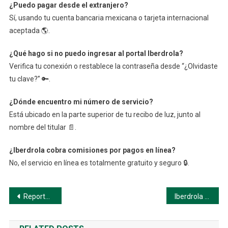
¿Puedo pagar desde el extranjero?
Sí, usando tu cuenta bancaria mexicana o tarjeta internacional
aceptada 🌎.
¿Qué hago si no puedo ingresar al portal Iberdrola?
Verifica tu conexión o restablece la contraseña desde “¿Olvidaste
tu clave?” 🔑.
¿Dónde encuentro mi número de servicio?
Está ubicado en la parte superior de tu recibo de luz, junto al
nombre del titular 📄.
¿Iberdrola cobra comisiones por pagos en línea?
No, el servicio en línea es totalmente gratuito y seguro 🔒.
Navegación
Reporta fallas o reclamos en Iberdrola México: Guía paso a paso
Iberdrola México: Consulta, paga y gestiona tu servicio de luz fácilmente
de