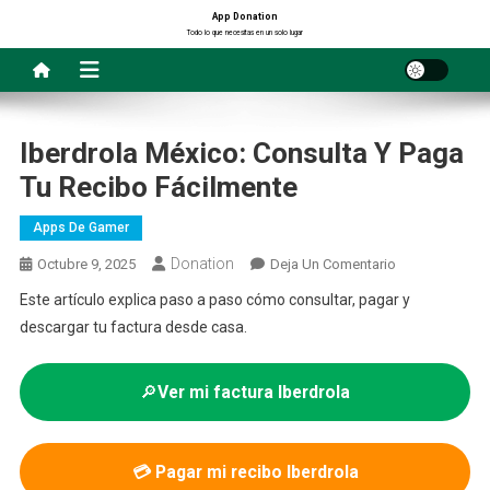
Saltar
App Donation
Todo lo que necesitas en un solo lugar
al
contenido
Iberdrola México: Consulta Y Paga
Tu Recibo Fácilmente
Apps De Gamer
Donation
En
Octubre 9, 2025
Deja Un Comentario
Iberdrola
Este artículo explica paso a paso cómo consultar, pagar y
México:
descargar tu factura desde casa.
Consulta
Y
Paga
🔎
Ver mi factura Iberdrola
Tu
Recibo
Fácilmente
💳
Pagar mi recibo Iberdrola