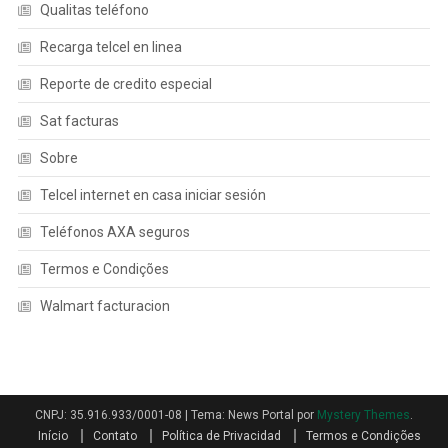
Qualitas teléfono
Recarga telcel en linea
Reporte de credito especial
Sat facturas
Sobre
Telcel internet en casa iniciar sesión
Teléfonos AXA seguros
Termos e Condições
Walmart facturacion
CNPJ: 35.916.933/0001-08
|
Tema: News Portal por
Mystery Themes
.
Início
Contato
Política de Privacidad
Termos e Condições