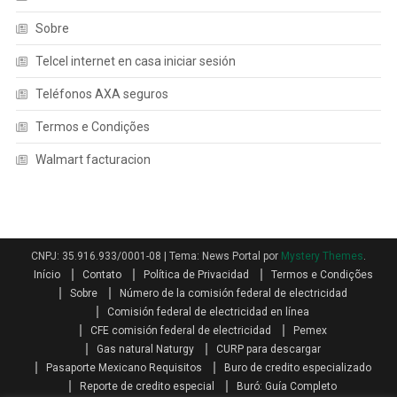
Sobre
Telcel internet en casa iniciar sesión
Teléfonos AXA seguros
Termos e Condições
Walmart facturacion
CNPJ: 35.916.933/0001-08
|
Tema: News Portal por
Mystery Themes
.
Início
Contato
Política de Privacidad
Termos e Condições
Sobre
Número de la comisión federal de electricidad
Comisión federal de electricidad en línea
CFE comisión federal de electricidad
Pemex
Gas natural Naturgy
CURP para descargar
Pasaporte Mexicano Requisitos
Buro de credito especializado
Reporte de credito especial
Buró: Guía Completo