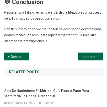
💬 Conclusión
Reportar una falla o reclamo en
Iberdrola México
es un proceso
sencillo si sigues los pasos correctos.
Con tu número de servicio y una buena descripción del problema,
podrás recibir una respuesta rápida y mantener tu suministro
eléctrico sin interrupciones ⚡.
Navegación
Descargar tu factura Iberdrola en PDF: Guía paso a paso
Iberdrola México: Consulta y paga tu recibo fácilmente
de
RELATED POSTS
entradas
Acta De Nacimiento En México: Guía Paso A Paso Para
Tramitarla En Línea O Presencial
septiembre 10, 2025
Donation