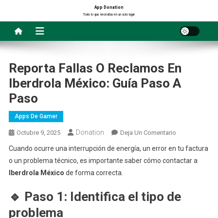
Saltar
App Donation
Todo lo que necesitas en un solo lugar
al
contenido
Reporta Fallas O Reclamos En
Iberdrola México: Guía Paso A
Paso
Apps De Gamer
Donation
En
Octubre 9, 2025
Deja Un Comentario
Reporta
Cuando ocurre una interrupción de energía, un error en tu factura
Fallas
o un problema técnico, es importante saber cómo contactar a
O
Iberdrola México
de forma correcta.
Reclamos
En
🔹 Paso 1: Identifica el tipo de
Iberdrola
problema
México: