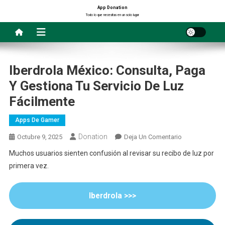
Saltar
App Donation
Todo lo que necesitas en un solo lugar
al
contenido
Iberdrola México: Consulta, Paga
Y Gestiona Tu Servicio De Luz
Fácilmente
Apps De Gamer
Donation
En
Octubre 9, 2025
Deja Un Comentario
Iberdrola
Muchos usuarios sienten confusión al revisar su recibo de luz por
México:
primera vez.
Consulta,
Paga
Y
Iberdrola >>>
Gestiona
Tu