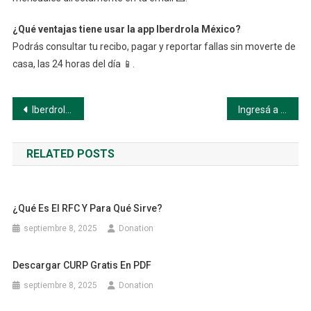
¿Qué ventajas tiene usar la app Iberdrola México?
Podrás consultar tu recibo, pagar y reportar fallas sin moverte de
casa, las 24 horas del día 📱.
Navegación
Iberdrola México: Consulta y paga tu recibo fácilmente
Ingresá a Mi Telcel – Paso a Paso
de
RELATED POSTS
entradas
¿Qué Es El RFC Y Para Qué Sirve?
septiembre 8, 2025
Donation
Descargar CURP Gratis En PDF
septiembre 8, 2025
Donation