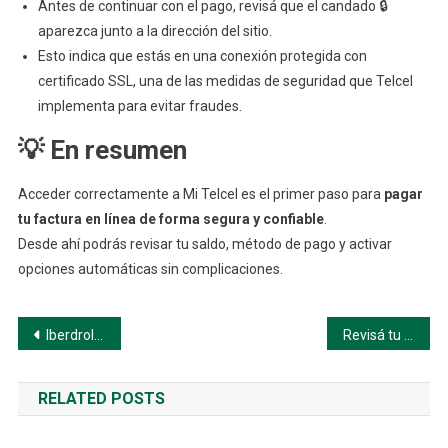
Antes de continuar con el pago, revisá que el candado 🔒
aparezca junto a la dirección del sitio.
Esto indica que estás en una conexión protegida con
certificado SSL, una de las medidas de seguridad que Telcel
implementa para evitar fraudes.
💡 En resumen
Acceder correctamente a Mi Telcel es el primer paso para
pagar
tu factura en línea de forma segura y confiable
.
Desde ahí podrás revisar tu saldo, método de pago y activar
opciones automáticas sin complicaciones.
Navegación
Iberdrola México: Consulta, paga y gestiona tu servicio de luz fácilmente
Revisá tu Factura y Saldo Pendiente 📄
de
RELATED POSTS
entradas