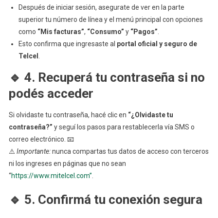
Después de iniciar sesión, asegurate de ver en la parte
superior tu número de línea y el menú principal con opciones
como
“Mis facturas”
,
“Consumo”
y
“Pagos”
.
Esto confirma que ingresaste al
portal oficial y seguro de
Telcel
.
🔹 4. Recuperá tu contraseña si no
podés acceder
Si olvidaste tu contraseña, hacé clic en
“¿Olvidaste tu
contraseña?”
y seguí los pasos para restablecerla vía SMS o
correo electrónico. 📧
⚠️
Importante:
nunca compartas tus datos de acceso con terceros
ni los ingreses en páginas que no sean
“
https://www.mitelcel.com”
.
🔹 5. Confirmá tu conexión segura