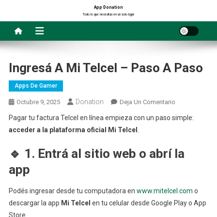
Saltar
App Donation
Todo lo que necesitas en un solo lugar
al
contenido
Ingresá A Mi Telcel – Paso A Paso
Apps De Gamer
Donation
En
Octubre 9, 2025
Deja Un Comentario
Ingresá
Pagar tu factura Telcel en línea empieza con un paso simple:
A
acceder a la plataforma oficial Mi Telcel
.
Mi
Telcel
🔹 1. Entrá al sitio web o abrí la
–
app
Paso
A
Podés ingresar desde tu computadora en
www.mitelcel.com
Paso
o
descargar la app
Mi Telcel
en tu celular desde Google Play o App
Store.