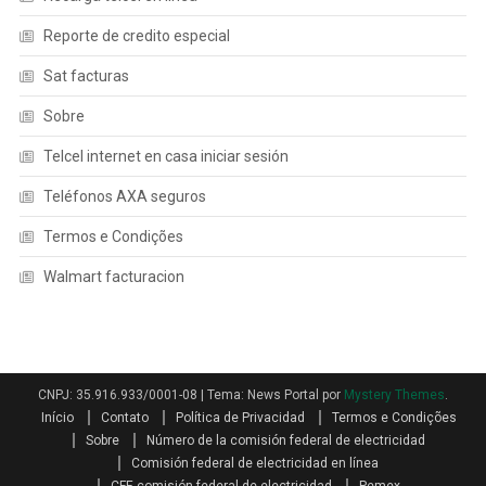
Reporte de credito especial
Sat facturas
Sobre
Telcel internet en casa iniciar sesión
Teléfonos AXA seguros
Termos e Condições
Walmart facturacion
CNPJ: 35.916.933/0001-08
|
Tema: News Portal por
Mystery Themes
.
Início
Contato
Política de Privacidad
Termos e Condições
Sobre
Número de la comisión federal de electricidad
Comisión federal de electricidad en línea