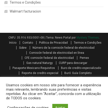
Termos e Condições
Walmart facturacion
CNPJ: 35.916.933/0001-08
|
Tema: News Portal por
Mystery Themes
.
Início
Contato
Política de Privacidad
Termos e Condições
Sobre
Número de la comisión federal de electricidad
Comisión federal de electricidad en línea
CFE comisión federal de electricidad
Pemex
Gas natural Naturgy
CURP para descargar
Pasaporte Mexicano Requisitos
Buro de credito especializado
Reporte de credito especial
Buró: Guía Completo
Teléfonos AXA seguros
Qualitas teléfono
Como se calcula el aguinaldo
Aguinaldo por Ley
Aguinaldo
Usamos cookies em nosso site para fornecer a experiência
Como se calcula la prima vacacional
Primas vacacionales
mais relevante, lembrando suas preferências e visitas
repetidas. Ao clicar em “Aceitar”, concorda com a utilização
Promociones telcel recargas
Paquetes amigo sin limite
de TODOS os cookies.
Mi telcel paquetes
Telcel internet en casa iniciar sesión
Recarga telcel en linea
Walmart facturacion
Configurações de cookies
Aceitar