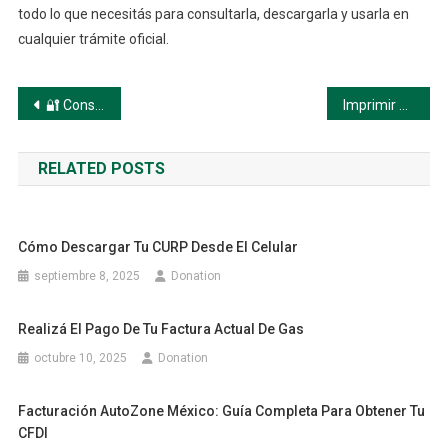
todo lo que necesitás para consultarla, descargarla y usarla en
cualquier trámite oficial.
Navegación
🔐 Consejos de Seguridad — Paso a paso
Imprimir CURP Gratis en México
de
RELATED POSTS
entradas
Cómo Descargar Tu CURP Desde El Celular
septiembre 8, 2025
Donation
Realizá El Pago De Tu Factura Actual De Gas
octubre 10, 2025
Donation
Facturación AutoZone México: Guía Completa Para Obtener Tu
CFDI