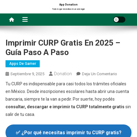
Saltar
App Donation
Todo lo que necesitas en un solo lugar
al
contenido
Imprimir CURP Gratis En 2025 –
Guía Paso A Paso
Apps De Gamer
Donation
En
Septiembre 9, 2025
Deja Un Comentario
Imprimir
Tu CURP es indispensable para casi todos los trámites oficiales
CURP
en México. Desde inscripciones escolares hasta abrir una cuenta
Gratis
bancaria, siempre te la van a pedir. Por suerte, hoy podés
En
consultar, descargar e imprimir tu CURP totalmente gratis
sin
2025
salir de tu casa.
–
Guía
Paso
✅
¿Por qué necesitas imprimir tu CURP gratis?
A