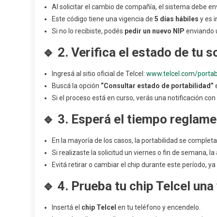
C
Al solicitar el cambio de compañía, el sistema debe en
A
Este código tiene una vigencia de
5 días hábiles
y es i
Te
Si no lo recibiste, podés
pedir un nuevo NIP
enviando 
🔹
2. Verifica el estado de tu s
Ingresá al sitio oficial de Telcel:
www.telcel.com/portab
Buscá la opción
“Consultar estado de portabilidad”
e
Si el proceso está en curso, verás una notificación con
🔹
3. Esperá el tiempo reglame
En la mayoría de los casos, la portabilidad se complet
Si realizaste la solicitud un viernes o fin de semana, l
Evitá retirar o cambiar el chip durante este período, y
🔹
4. Prueba tu chip Telcel una
Insertá el
chip Telcel
en tu teléfono y encendelo.