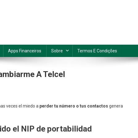
Apps Financeiros
Sobre
Termos E Condições
ambiarme A Telcel
n
erdí
chas veces el miedo a
perder tu número o tus contactos
genera
i
úmero
nterior
ido el NIP de portabilidad
l