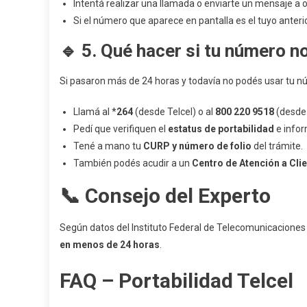
Intentá realizar una llamada o enviarte un mensaje a 
Si el número que aparece en pantalla es el tuyo anterior
🔹
5. Qué hacer si tu número n
Si pasaron más de 24 horas y todavía no podés usar tu n
Llamá al *
264
(desde Telcel) o al
800 220 9518
(desde 
Pedí que verifiquen el
estatus de portabilidad
e infor
Tené a mano tu
CURP y número de folio
del trámite.
También podés acudir a un
Centro de Atención a Clie
📞
Consejo del Experto
Según datos del Instituto Federal de Telecomunicaciones 
en menos de 24 horas
.
FAQ – Portabilidad Telcel