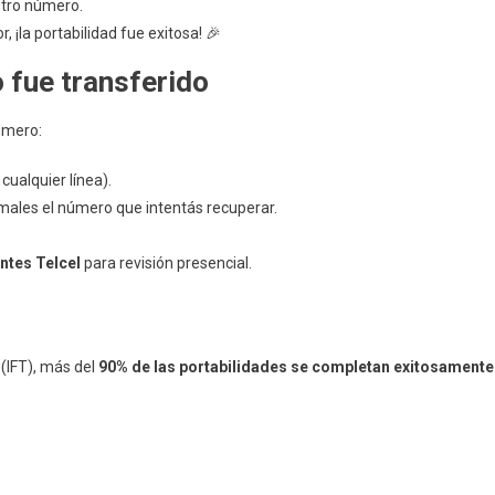
otro número.
, ¡la portabilidad fue exitosa! 🎉
o fue transferido
úmero:
cualquier línea).
males el número que intentás recuperar.
ntes Telcel
para revisión presencial.
(IFT), más del
90% de las portabilidades se completan exitosamente