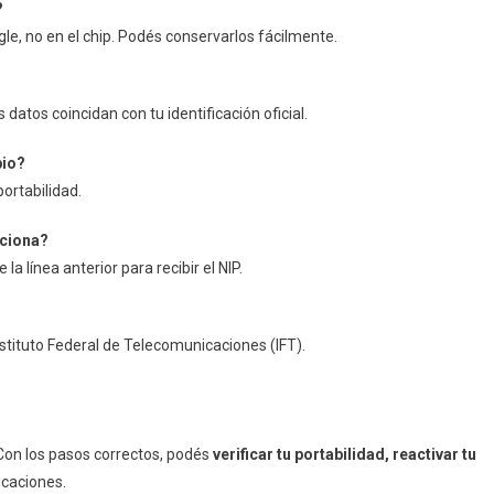
?
le, no en el chip. Podés conservarlos fácilmente.
s datos coincidan con tu identificación oficial.
bio?
portabilidad.
nciona?
la línea anterior para recibir el NIP.
nstituto Federal de Telecomunicaciones (IFT).
Con los pasos correctos, podés
verificar tu portabilidad, reactivar tu
icaciones.