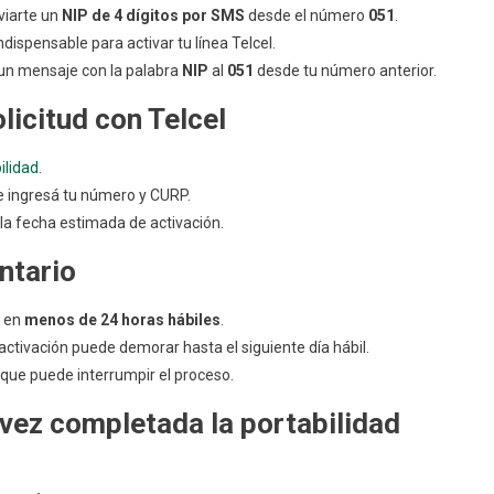
ambiarme
viarte un
NIP de 4 dígitos por SMS
desde el número
051
.
ndispensable para activar tu línea Telcel.
lcel
un mensaje con la palabra
NIP
al
051
desde tu número anterior.
olicitud con Telcel
ilidad
.
 ingresá tu número y CURP.
 la fecha estimada de activación.
ntario
a en
menos de 24 horas hábiles
.
a activación puede demorar hasta el siguiente día hábil.
a que puede interrumpir el proceso.
 vez completada la portabilidad