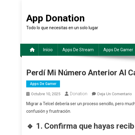
Saltar
al
App Donation
contenido
Todo lo que necesitas en un solo lugar
Início
Apps De Stream
Apps De Gamer
Perdí Mi Número Anterior Al C
Apps De Gamer
Donation
E
Octubre 10, 2025
Deja Un Comentario
P
Migrar a Telcel debería ser un proceso sencillo, pero mu
M
confusión y frustración.
N
A
🔹
1. Confirma que hayas recib
A