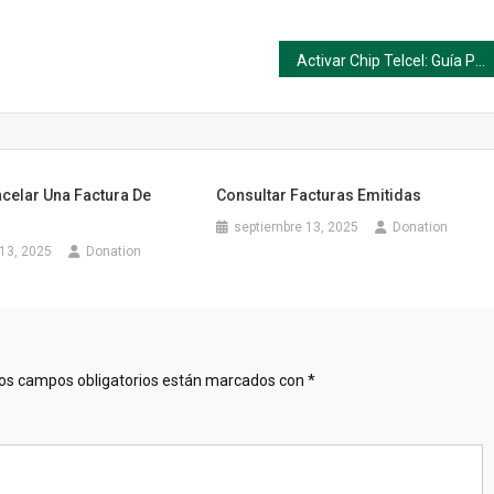
Activar Chip Telcel: Guía Paso a Paso para Usar tu Línea Hoy
celar Una Factura De
Consultar Facturas Emitidas
septiembre 13, 2025
Donation
13, 2025
Donation
os campos obligatorios están marcados con
*