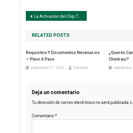
Navegación
La Activación del Chip Telcel Tarda Demasiado
de
RELATED POSTS
entradas
Requisitos Y Documentos Necesarios
¿Querés Can
— Paso A Paso
Chedraui?
septiembre 11, 2025
Donation
septiembre 
Deja un comentario
Tu dirección de correo electrónico no será publicada.
L
Comentario
*