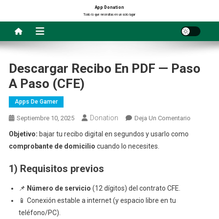
Saltar
App Donation
Todo lo que necesitas en un solo lugar
al
contenido
Descargar Recibo En PDF — Paso
A Paso (CFE)
Apps De Gamer
Donation
En
Septiembre 10, 2025
Deja Un Comentario
Descarga
Objetivo:
bajar tu recibo digital en segundos y usarlo como
Recibo
comprobante de domicilio
cuando lo necesites.
En
PDF
1) Requisitos previos
—
Paso
📌
Número de servicio
(12 dígitos) del contrato CFE.
A
📱 Conexión estable a internet (y espacio libre en tu
Paso
teléfono/PC).
(CFE)