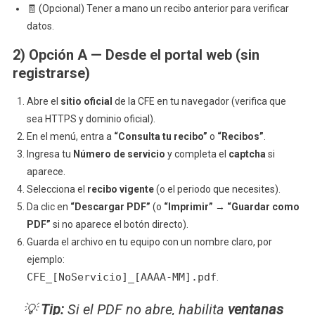
🧾 (Opcional) Tener a mano un recibo anterior para verificar
datos.
2) Opción A — Desde el
portal web
(sin
registrarse)
Abre el
sitio oficial
de la CFE en tu navegador (verifica que
sea HTTPS y dominio oficial).
En el menú, entra a
“Consulta tu recibo”
o
“Recibos”
.
Ingresa tu
Número de servicio
y completa el
captcha
si
aparece.
Selecciona el
recibo vigente
(o el periodo que necesites).
Da clic en
“Descargar PDF”
(o
“Imprimir”
→
“Guardar como
PDF”
si no aparece el botón directo).
Guarda el archivo en tu equipo con un nombre claro, por
ejemplo:
CFE_[NoServicio]_[AAAA-MM].pdf
.
💡
Tip:
Si el PDF no abre, habilita
ventanas