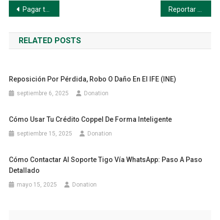
Navegación
Pagar tu recibo en línea — Paso a paso
Reportar fallas de servicio — Paso a paso
de
RELATED POSTS
entradas
Reposición Por Pérdida, Robo O Daño En El IFE (INE)
septiembre 6, 2025
Donation
Cómo Usar Tu Crédito Coppel De Forma Inteligente
septiembre 15, 2025
Donation
Cómo Contactar Al Soporte Tigo Vía WhatsApp: Paso A Paso
Detallado
mayo 15, 2025
Donation