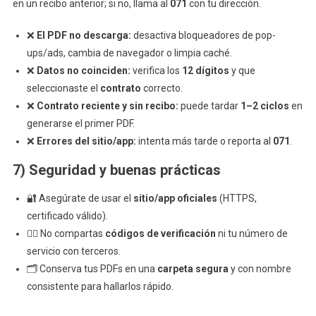
en un recibo anterior; si no, llama al
071
con tu dirección.
❌
El PDF no descarga:
desactiva bloqueadores de pop-
ups/ads, cambia de navegador o limpia caché.
❌
Datos no coinciden:
verifica los
12 dígitos
y que
seleccionaste el
contrato
correcto.
❌
Contrato reciente y sin recibo:
puede tardar
1–2 ciclos
en
generarse el primer PDF.
❌
Errores del sitio/app:
intenta más tarde o reporta al
071
.
7) Seguridad y buenas prácticas
🔐 Asegúrate de usar el
sitio/app oficiales
(HTTPS,
certificado válido).
🙅‍♂️ No compartas
códigos de verificación
ni tu número de
servicio con terceros.
🗂️ Conserva tus PDFs en una
carpeta segura
y con nombre
consistente para hallarlos rápido.