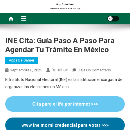
Saltar
App Donation
Todo lo que necesitas en un solo lugar
al
contenido
INE Cita: Guía Paso A Paso Para
Agendar Tu Trámite En México
Apps De Gamer
Donation
En
Septiembre 6, 2025
Deja Un Comentario
INE
El Instituto Nacional Electoral (INE) es la institución encargada de
Cita:
organizar las elecciones en México.
Guía
Paso
A
Cita para el ife por internet >>>
Paso
Para
Agendar
www ine mx mi credencial para votar
>>>
Tu