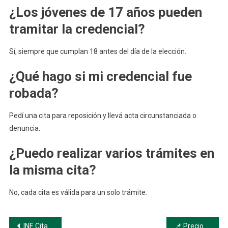
¿Los jóvenes de 17 años pueden
tramitar la credencial?
Sí, siempre que cumplan 18 antes del día de la elección.
¿Qué hago si mi credencial fue
robada?
Pedí una cita para reposición y llevá acta circunstanciada o
denuncia.
¿Puedo realizar varios trámites en
la misma cita?
No, cada cita es válida para un solo trámite.
Navegación
INE Cita: Agenda, Consulta y Requisitos
📌 Precios del Pasaporte Mexicano en 2025