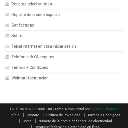
Recarga telcel en linea
Reporte de credito especial
Sat facturas
Sobre
Telcel internet en casa iniciar sesión
Teléfonos AXA seguros
Termos e Condições
Walmart facturacion
CNPJ: 35.916.933/0001-08
|
Tema: News Portal por
Mystery Themes
.
Início
Contato
Política de Privacidad
Termos e Condições
Sobre
Número de la comisión federal de electricidad
Comisión federal de electricidad en línea