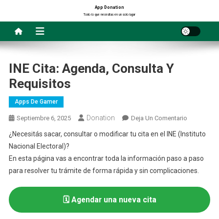
Saltar
App Donation
Todo lo que necesitas en un solo lugar
al
contenido
INE Cita: Agenda, Consulta Y
Requisitos
Apps De Gamer
Donation
En
Septiembre 6, 2025
Deja Un Comentario
INE
¿Necesitás sacar, consultar o modificar tu cita en el INE (Instituto
Cita:
Nacional Electoral)?
Agenda,
En esta página vas a encontrar toda la información paso a paso
Consulta
para resolver tu trámite de forma rápida y sin complicaciones.
Y
Requisitos
🗓️ Agendar una nueva cita