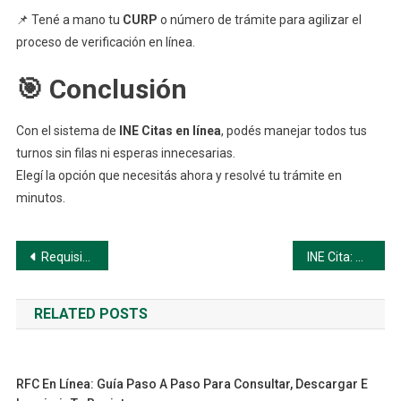
📌 Tené a mano tu
CURP
o número de trámite para agilizar el
proceso de verificación en línea.
🎯 Conclusión
Con el sistema de
INE Citas en línea
, podés manejar todos tus
turnos sin filas ni esperas innecesarias.
Elegí la opción que necesitás ahora y resolvé tu trámite en
minutos.
Navegación
Requisitos antes de asistir a tu cita en el INE
INE Cita: Guía Paso a Paso para Agendar tu Trámite en México
de
RELATED POSTS
entradas
RFC En Línea: Guía Paso A Paso Para Consultar, Descargar E