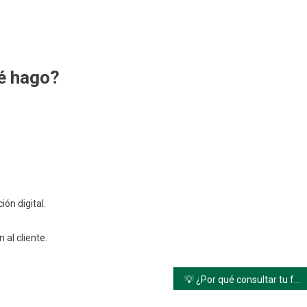
ué hago?
ión digital.
 al cliente.
💡 ¿Por qué consultar tu factura Cionsoriana aquí?