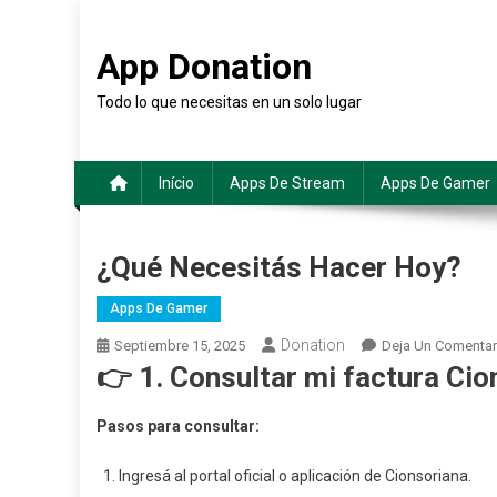
Saltar
al
App Donation
contenido
Todo lo que necesitas en un solo lugar
Início
Apps De Stream
Apps De Gamer
¿Qué Necesitás Hacer Hoy?
Apps De Gamer
Donation
Septiembre 15, 2025
Deja Un Comentar
👉 1.
Consultar mi factura Cio
Pasos para consultar:
Ingresá al portal oficial o aplicación de Cionsoriana.