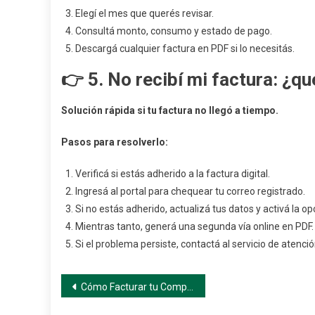
Elegí el mes que querés revisar.
Consultá monto, consumo y estado de pago.
Descargá cualquier factura en PDF si lo necesitás.
👉 5.
No recibí mi factura: ¿q
Solución rápida si tu factura no llegó a tiempo.
Pasos para resolverlo:
Verificá si estás adherido a la factura digital.
Ingresá al portal para chequear tu correo registrado.
Si no estás adherido, actualizá tus datos y activá la opc
Mientras tanto, generá una segunda vía online en PDF.
Si el problema persiste, contactá al servicio de atención
Navegación
Cómo Facturar tu Compra en AutoZone México: Guía Paso a Paso Oficial
de