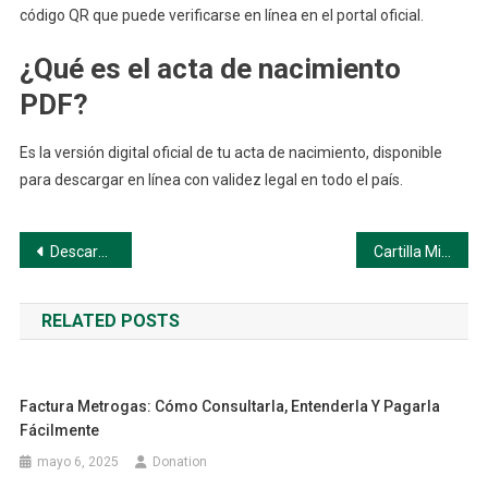
código QR que puede verificarse en línea en el portal oficial.
¿Qué es el acta de nacimiento
PDF?
Es la versión digital oficial de tu acta de nacimiento, disponible
para descargar en línea con validez legal en todo el país.
Navegación
Descargar CURP Gratis en PDF
Cartilla Militar en México: Todo lo que Necesitás Saber
de
RELATED POSTS
entradas
Factura Metrogas: Cómo Consultarla, Entenderla Y Pagarla
Fácilmente
mayo 6, 2025
Donation