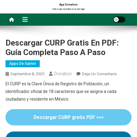
Saltar
App Donation
Todo lo que necesitas en un solo lugar
al
contenido
Descargar CURP Gratis En PDF:
Guía Completa Paso A Paso
Apps De Gamer
Donation
En
Septiembre 8, 2025
Deja Un Comentario
Descargar
El CURP es la Clave Única de Registro de Población, un
CURP
identificador oficial de 18 caracteres que se asigna a cada
Gratis
ciudadano y residente en México.
En
PDF:
Guía
Descargar
CURP
gratis PDF >>>
Completa
Paso
A