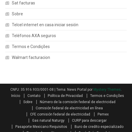
Sat facturas
Sobre
Telcel internet en casa iniciar sesión
Teléfonos AXA seguros
Termos e Condições
Walmart facturacion
CNPJ: 35.916.933/0001-08
|
Tema: News Portal por
Mystery Themes
.
Início
Contato
Política de Privacidad
Termos e Condições
Sobre
Número de la comisión federal de electricidad
Comisión federal de electricidad en línea
CFE comisión federal de electricidad
Pemex
Gas natural Naturgy
CURP para descargar
Pasaporte Mexicano Requisitos
Buro de credito especializado