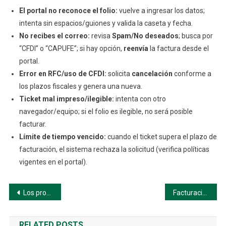
El portal no reconoce el folio:
vuelve a ingresar los datos;
intenta sin espacios/guiones y valida la caseta y fecha.
No recibes el correo:
revisa
Spam/No deseados
; busca por
“CFDI” o “CAPUFE”; si hay opción,
reenvía
la factura desde el
portal.
Error en RFC/uso de CFDI:
solicita
cancelación
conforme a
los plazos fiscales y genera una nueva.
Ticket mal impreso/ilegible:
intenta con otro
navegador/equipo; si el folio es ilegible, no será posible
facturar.
Límite de tiempo vencido:
cuando el ticket supera el plazo de
facturación, el sistema rechaza la solicitud (verifica políticas
vigentes en el portal).
Navegación
Los problemas más comunes al facturar CAPUFE (y cómo evitarlos)
Facturación CAPUFE en Línea – Guía Rápida y Confiable
de
RELATED POSTS