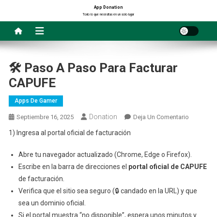
Saltar
App Donation
Todo lo que necesitas en un solo lugar
al
contenido
🛠️ Paso A Paso Para Facturar
CAPUFE
Apps De Gamer
Donation
En
Septiembre 16, 2025
Deja Un Comentario
🛠️
1) Ingresa al portal oficial de facturación
Paso
A
Abre tu navegador actualizado (Chrome, Edge o Firefox).
Paso
Escribe en la barra de direcciones el
portal oficial de CAPUFE
Para
de facturación.
Facturar
Verifica que el sitio sea seguro (🔒 candado en la URL) y que
CAPUFE
sea un dominio oficial.
Si el portal muestra “no disponible”, espera unos minutos y