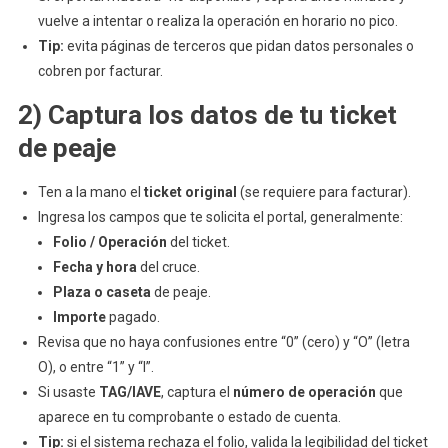
vuelve a intentar o realiza la operación en horario no pico.
Tip:
evita páginas de terceros que pidan datos personales o
cobren por facturar.
2) Captura los datos de tu ticket
de peaje
Ten a la mano el
ticket original
(se requiere para facturar).
Ingresa los campos que te solicita el portal, generalmente:
Folio / Operación
del ticket.
Fecha y hora
del cruce.
Plaza o caseta
de peaje.
Importe
pagado.
Revisa que no haya confusiones entre “0” (cero) y “O” (letra
O), o entre “1” y “I”.
Si usaste
TAG/IAVE
, captura el
número de operación
que
aparece en tu comprobante o estado de cuenta.
Tip:
si el sistema rechaza el folio, valida la legibilidad del ticket