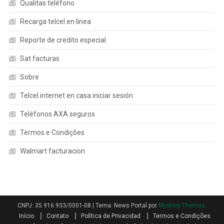
Qualitas teléfono
Recarga telcel en linea
Reporte de credito especial
Sat facturas
Sobre
Telcel internet en casa iniciar sesión
Teléfonos AXA seguros
Termos e Condições
Walmart facturacion
CNPJ: 35.916.933/0001-08
|
Tema: News Portal por
Mystery Themes
.
Início
Contato
Política de Privacidad
Termos e Condições