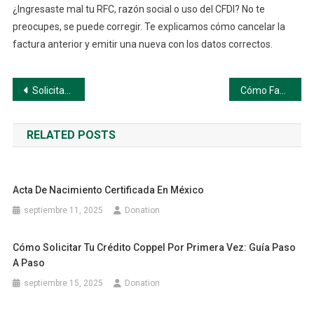
¿Ingresaste mal tu RFC, razón social o uso del CFDI? No te
preocupes, se puede corregir. Te explicamos cómo cancelar la
factura anterior y emitir una nueva con los datos correctos.
Navegación
Solicitar refacturación en Office Depot paso a paso
Cómo Facturar tu Compra en Office Depot Paso a Paso
de
RELATED POSTS
entradas
Acta De Nacimiento Certificada En México
septiembre 11, 2025
Donation
Cómo Solicitar Tu Crédito Coppel Por Primera Vez: Guía Paso
A Paso
septiembre 15, 2025
Donation