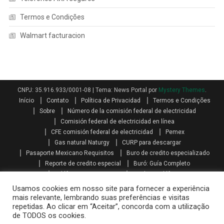
Termos e Condições
Walmart facturacion
CNPJ: 35.916.933/0001-08
|
Tema: News Portal por
Mystery Themes
.
Início
Contato
Política de Privacidad
Termos e Condições
Sobre
Número de la comisión federal de electricidad
Comisión federal de electricidad en línea
CFE comisión federal de electricidad
Pemex
Gas natural Naturgy
CURP para descargar
Pasaporte Mexicano Requisitos
Buro de credito especializado
Reporte de credito especial
Buró: Guía Completo
Teléfonos AXA seguros
Qualitas teléfono
Como se calcula el aguinaldo
Aguinaldo por Ley
Aguinaldo
Usamos cookies em nosso site para fornecer a experiência
Como se calcula la prima vacacional
Primas vacacionales
mais relevante, lembrando suas preferências e visitas
repetidas. Ao clicar em “Aceitar”, concorda com a utilização
Promociones telcel recargas
Paquetes amigo sin limite
de TODOS os cookies.
Mi telcel paquetes
Telcel internet en casa iniciar sesión