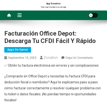
Saltar
App Donation
Todo lo que necesitas en un solo lugar
al
contenido
Facturación Office Depot:
Descarga Tu CFDI Fácil Y Rápido
Apps De Gamer
Donation
En
Septiembre 15, 2025
Deja Un Comentario
Facturaci
✅ Obtén tu factura electrónica sin errores y sin complicaciones
Office
Depot:
¿Compraste en Office Depot y necesitas tu factura CFDI para
Descarga
deducción fiscal o reembolso? Aquí te explicamos paso a paso
Tu
cómo facturar correctamente y resolver cualquier problema con
CFDI
tu ticket o datos fiscales. ¡No pierdas tiempo ni oportunidades
Fácil
fiscales!
Y
Rápido