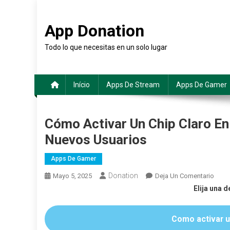
Saltar
al
App Donation
contenido
Todo lo que necesitas en un solo lugar
Início
Apps De Stream
Apps De Gamer
Cómo Activar Un Chip Claro En
Nuevos Usuarios
Apps De Gamer
Donation
En
Mayo 5, 2025
Deja Un Comentario
Cóm
Elija una d
Activ
Un
Como activar u
Chip