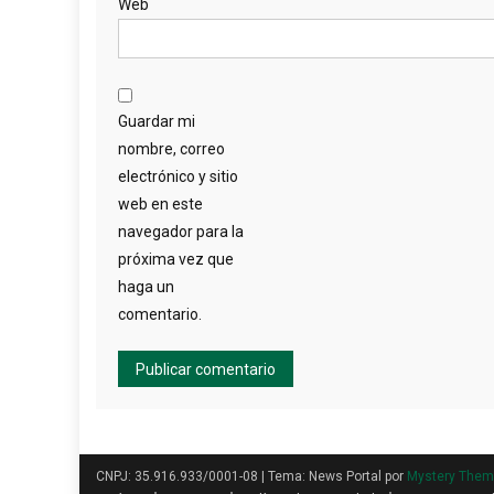
Web
Guardar mi
nombre, correo
electrónico y sitio
web en este
navegador para la
próxima vez que
haga un
comentario.
CNPJ: 35.916.933/0001-08
|
Tema: News Portal por
Mystery The