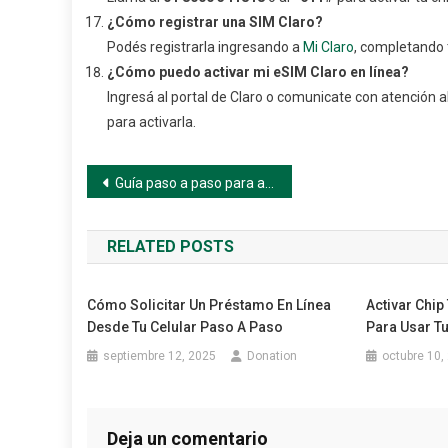
¿Cómo registrar una SIM Claro?
Podés registrarla ingresando a
Mi Claro
, completando t
¿Cómo puedo activar mi eSIM Claro en línea?
Ingresá al portal de Claro o comunicate con atención al
para activarla.
Navegación
Guía paso a paso para activar tu chip Claro en Colombia
de
RELATED POSTS
entradas
Cómo Solicitar Un Préstamo En Línea
Activar Chip
Desde Tu Celular Paso A Paso
Para Usar Tu
septiembre 12, 2025
Donation
octubre 10,
Deja un comentario