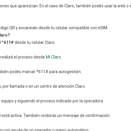
cciones que aparezcan. En el caso de Claro, también podés usar la web o e
l código QR y escanealo desde tu celular compatible con eSIM.
laro?
l *
611#
desde tu celular Claro.
o realizá el proceso desde
Mi Claro
.
mbién podés marcar *611# para autogestión.
b, por llamada o en un centro de atención Claro.
el equipo y siguiendo el proceso indicado por la operadora.
M está activa. También recibirás un mensaje de confirmación.
hip con ayuda de un operador o menú automático.