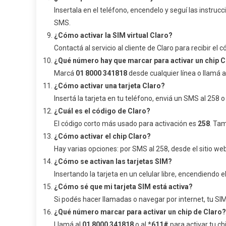
Insertala en el teléfono, encendelo y seguí las instru
SMS.
¿Cómo activar la SIM virtual Claro?
Contactá al servicio al cliente de Claro para recibir e
¿Qué número hay que marcar para activar un chip C
Marcá
01 8000 341818
desde cualquier línea o llamá a
¿Cómo activar una tarjeta Claro?
Insertá la tarjeta en tu teléfono, enviá un SMS al 258 
¿Cuál es el código de Claro?
El código corto más usado para activación es
258
. Ta
¿Cómo activar el chip Claro?
Hay varias opciones: por SMS al 258, desde el sitio we
¿Cómo se activan las tarjetas SIM?
Insertando la tarjeta en un celular libre, encendiendo 
¿Cómo sé que mi tarjeta SIM está activa?
Si podés hacer llamadas o navegar por internet, tu SI
¿Qué número marcar para activar un chip de Claro?
Llamá al
01 8000 341818
o al *
611#
para activar tu c