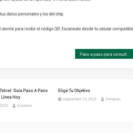
us datos personales y los del chip.
 cliente para recibir el código QR. Escanealo desde tu celular compatibl
Paso a paso para consultar tu factura EAAB en línea
 Telcel: Guía Paso A Paso
Elige Tu Objetivo
 Línea Hoy
septiembre 13, 2025
Donation
 2025
Donation