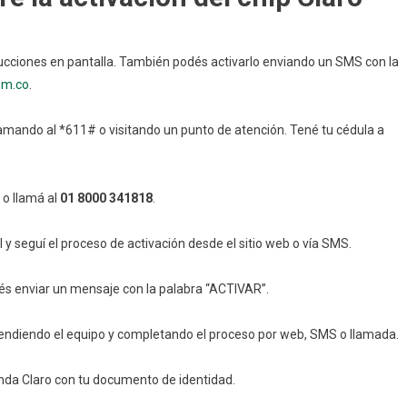
strucciones en pantalla. También podés activarlo enviando un SMS con la
om.co
.
llamando al *611# o visitando un punto de atención. Tené tu cédula a
o llamá al
01 8000 341818
.
al y seguí el proceso de activación desde el sitio web o vía SMS.
bés enviar un mensaje con la palabra “ACTIVAR”.
ncendiendo el equipo y completando el proceso por web, SMS o llamada.
ienda Claro con tu documento de identidad.