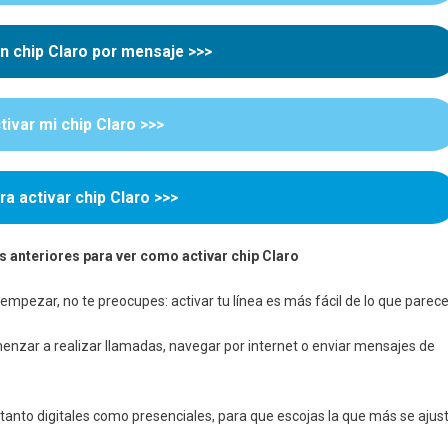
n chip Claro por mensaje
>>>
mbia:
ivar mi chip Claro >>>
os
a activar chip Claro >>>
rios
s anteriores para ver como activar chip Claro
mpezar, no te preocupes: activar tu línea es más fácil de lo que parece
enzar a realizar llamadas, navegar por internet o enviar mensajes de
 tanto digitales como presenciales, para que escojas la que más se ajus