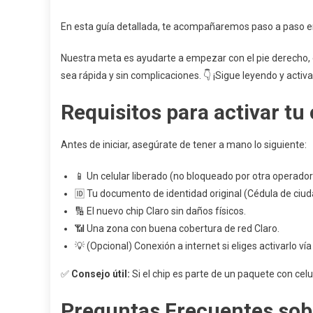
En esta guía detallada, te acompañaremos paso a paso en 
Nuestra meta es ayudarte a empezar con el pie derecho,
sea rápida y sin complicaciones. 👇 ¡Sigue leyendo y activa 
Requisitos para activar tu 
Antes de iniciar, asegúrate de tener a mano lo siguiente:
📱 Un celular liberado (no bloqueado por otra operador
🆔 Tu documento de identidad original (Cédula de ciuda
🔢 El nuevo chip Claro sin daños físicos.
📶 Una zona con buena cobertura de red Claro.
💡 (Opcional) Conexión a internet si eliges activarlo vía
✅
Consejo útil:
Si el chip es parte de un paquete con celu
Preguntas Frecuentes sobre