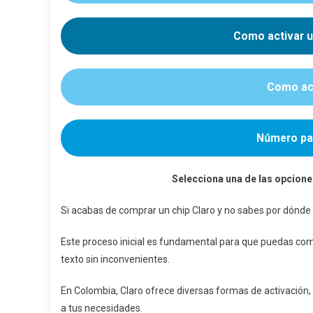
Claro
En
Como activar u
Colo
Guía
Paso
Como act
A
Paso
Para
Nuev
Número par
Usua
Selecciona una de las opcione
Si acabas de comprar un chip Claro y no sabes por dónde e
Este proceso inicial es fundamental para que puedas com
texto sin inconvenientes.
En Colombia, Claro ofrece diversas formas de activación,
a tus necesidades.