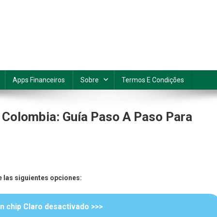
Apps Financeiros
Sobre
Termos E Condições
 Colombia: Guía Paso A Paso Para
o
e las siguientes opciones:
ar
n chip Claro desactivado >>>