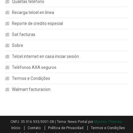
Qualitas teléfono
Recarga telcel en linea
Reporte de credito especial
Sat facturas
Sobre
Telcel internet en casa iniciar sesión
Teléfonos AXA seguros
Termos e Condições
Walmart facturacion
CNPJ: 35.916.933/0001-08
|
Tema: News Portal por
Mystery Themes
.
Início
Contato
Política de Privacidad
Termos e Condições