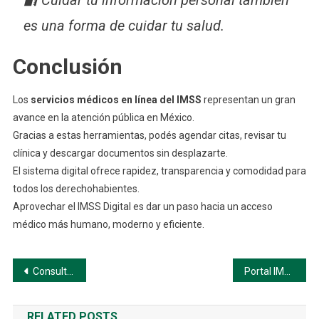
🔐 Cuidar tu información personal también
es una forma de cuidar tu salud.
Conclusión
Los
servicios médicos en línea del IMSS
representan un gran
avance en la atención pública en México.
Gracias a estas herramientas, podés agendar citas, revisar tu
clínica y descargar documentos sin desplazarte.
El sistema digital ofrece rapidez, transparencia y comodidad para
todos los derechohabientes.
Aprovechar el IMSS Digital es dar un paso hacia un acceso
médico más humano, moderno y eficiente.
Navegación
Consulta de Semanas Cotizadas en el IMSS
Portal IMSS: Sepa Mas
de
RELATED POSTS