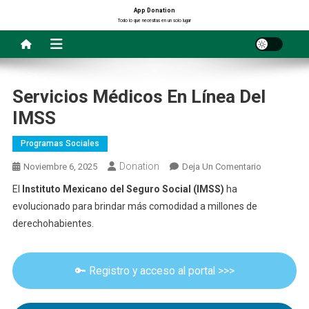
Saltar
App Donation
Todo lo que necesitas en un solo lugar
al
contenido
Servicios Médicos En Línea Del
IMSS
Programas Sociales
Donation
En
Noviembre 6, 2025
Deja Un Comentario
Servicios
El
Instituto Mexicano del Seguro Social (IMSS)
ha
Médicos
evolucionado para brindar más comodidad a millones de
En
derechohabientes.
Línea
Del
IMSS
🔑 Registro y acceso al portal >>>