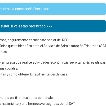
Por
Qué
primir la constancia fiscal >>>
Lo
Necesitás
ultar si ya estás registrado >>>
ngresos, seguramente escuchaste hablar del RFC.
nica que te identifica ante el Servicio de Administración Tributaria (SA
mico.
a o empresa que realice actividades económicas, pero también es útil par
as sociales.
esitás y cómo obtenerlo fácilmente desde casa.
era a partir de tus datos personales.
 de nacimiento y una homoclave asignada por el SAT.