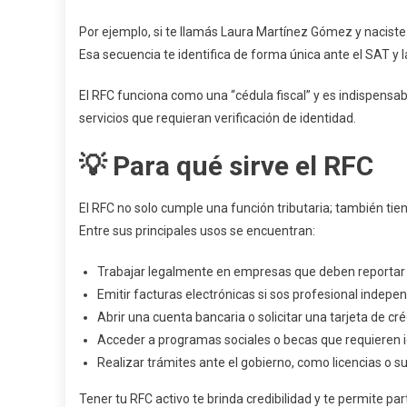
Por ejemplo, si te llamás Laura Martínez Gómez y naciste
Esa secuencia te identifica de forma única ante el SAT y la
El RFC funciona como una “cédula fiscal” y es indispensa
servicios que requieran verificación de identidad.
💡 Para qué sirve el RFC
El RFC no solo cumple una función tributaria; también tien
Entre sus principales usos se encuentran:
Trabajar legalmente en empresas que deben reportar 
Emitir facturas electrónicas si sos profesional indepe
Abrir una cuenta bancaria o solicitar una tarjeta de cré
Acceder a programas sociales o becas que requieren ide
Realizar trámites ante el gobierno, como licencias o su
Tener tu RFC activo te brinda credibilidad y te permite p