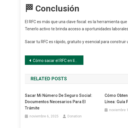
🏁 Conclusión
El RFC es más que una clave fiscal: es la herramienta que 
Tenerlo activo te brinda acceso a oportunidades laborales
Sacar tu RFC es rápido, gratuito y esencial para construir 
Navegación
Cómo sacar el RFC en línea por primera vez paso a paso
de
RELATED POSTS
entradas
Sacar Mi Número De Seguro Social:
Cómo Obtene
Documentos Necesarios Para El
Línea: Guía
Trámite
noviembre 
noviembre 6, 2025
Donation