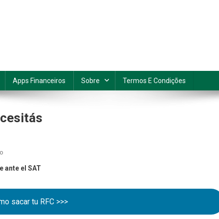
Apps Financeiros
Sobre
Termos E Condições
cesitás
En
io
Qué
e ante el SAT
Es
El
RFC
mo sacar tu RFC >>>
Y