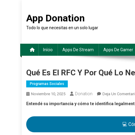
Saltar
al
App Donation
contenido
Todo lo que necesitas en un solo lugar
Início
Apps De Stream
Apps De Gamer
Qué Es El RFC Y Por Qué Lo Ne
Programas Sociales
Donation
Noviembre 10, 2025
Deja Un Comentar
Entendé su importancia y cómo te identifica legalment
💻 Có