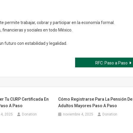
te permite trabajar, cobrar y participar en la economía formal.
, financieras y sociales en todo México.
un futuro con estabilidad y legalidad.
RFC: Paso a Paso
r Tu CURP Certificada En
Cómo Registrarse Para La Pensión De
 Paso A Paso
Adultos Mayores Paso A Paso
14, 2025
Donation
noviembre 4, 2025
Donation