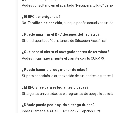
Podés consultarlo en el apartado “Recupera tu RFC” del po
¿El RFC tiene vigencia?
No. Es
válido de por vida
, aunque podés actualizar tus d
¿Puedo imprimir el RFC después del registro?
Sí, en el apartado “Constancia de Situación Fiscal”. 🖨️
¿Qué pasa si cierro el navegador antes de terminar?
Podés iniciar nuevamente el trámite con tu CURP. 🔁
¿Puedo hacerlo si soy menor de edad?
Sí, pero necesitás la autorización de tus padres o tutores l
¿El RFC sirve para estudiantes o becas?
Sí, algunas universidades o programas de apoyo lo solicit
¿Dónde puedo pedir ayuda si tengo dudas?
Podés llamar al
SAT
al 55 627 22 728, opción 1. ☎️