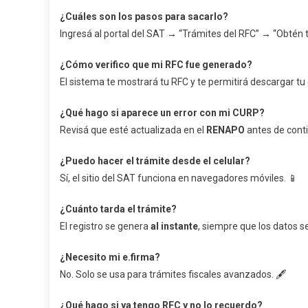
¿Cuáles son los pasos para sacarlo?
Ingresá al portal del SAT → “Trámites del RFC” → “Obtén t
¿Cómo verifico que mi RFC fue generado?
El sistema te mostrará tu RFC y te permitirá descargar tu 
¿Qué hago si aparece un error con mi CURP?
Revisá que esté actualizada en el
RENAPO
antes de conti
¿Puedo hacer el trámite desde el celular?
Sí, el sitio del SAT funciona en navegadores móviles. 📱
¿Cuánto tarda el trámite?
El registro se genera
al instante
, siempre que los datos s
¿Necesito mi e.firma?
No. Solo se usa para trámites fiscales avanzados. 🖋️
¿Qué hago si ya tengo RFC y no lo recuerdo?