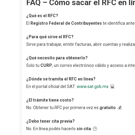
FAQ – Cómo sacar el RFC en lí
¿Qué es el RFC?
El
Registro Federal de Contribuyentes
te identifica ant
¿Para qué sirve el RFC?
Sirve para trabajar, emitir facturas, abrir cuentas y realiza
¿Qué necesito para obtenerlo?
Solo tu
CURP
, un correo electrónico válido y acceso a inte
¿Dónde se tramita el RFC en línea?
En el portal oficial del SAT:
www.sat.gob.mx
. 💻
¿El trámite tiene costo?
No. Obtener tu RFC por primera vez es
gratuito
. 💰
¿Debo tener cita previa?
No. En línea podés hacerlo
sin cita
. 🕒