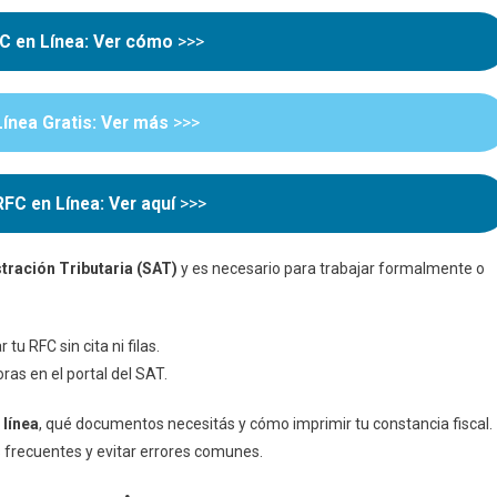
Línea
Por
C en Línea: Ver cómo
>>>
Primera
Vez
Paso
ínea Gratis: Ver más
>>>
A
Paso
FC en Línea: Ver aquí
>>>
tración Tributaria (SAT)
y es necesario para trabajar formalmente o
tu RFC sin cita ni filas.
oras en el portal del SAT.
 línea
, qué documentos necesitás y cómo imprimir tu constancia fiscal.
s frecuentes y evitar errores comunes.