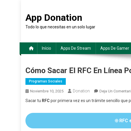
Saltar
al
App Donation
contenido
Todo lo que necesitas en un solo lugar
Início
Apps De Stream
Apps De Gamer
Cómo Sacar El RFC En Línea P
Programas Sociales
Donation
Noviembre 10, 2025
Deja Un Comentar
Sacar tu
RFC
por primera vez es un trámite sencillo que
🌐
RFC e