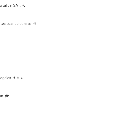
rtal del SAT. 🔍
atos cuando quieras. ♾️
egales. 👨‍👩‍👧
an. 🎓