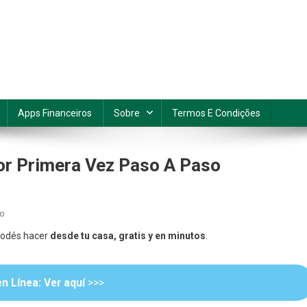
Apps Financeiros
Sobre
Termos E Condições
or Primera Vez Paso A Paso
En
io
Cómo
 podés hacer
desde tu casa, gratis y en minutos
.
Sacar
El
RFC
n Línea: Ver aquí
>>>
En