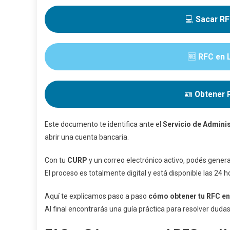
💻
Sacar RF
🆓
RFC en L
🪪
Obtener R
Este documento te identifica ante el
Servicio de Adminis
abrir una cuenta bancaria.
Con tu
CURP
y un correo electrónico activo, podés generar 
El proceso es totalmente digital y está disponible las 24 h
Aquí te explicamos paso a paso
cómo obtener tu RFC en
Al final encontrarás una guía práctica para resolver duda