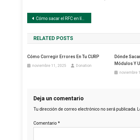
Navegación
Cómo sacar el RFC en línea por primera vez
de
RELATED POSTS
entradas
Cómo Corregir Errores En Tu CURP
Dónde Sacar
Módulos Y U
noviembre 11, 2025
Donation
noviembre 
Deja un comentario
Tu dirección de correo electrónico no será publicada.
L
Comentario
*