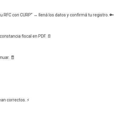
u RFC con CURP” → llená los datos y confirmá tu registro. 🔑
constancia fiscal en PDF. 📄
nuar. 🧾
ean correctos. ⚡