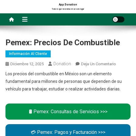
Saltar
App Donation
Todo lo que necesitas en un solo lugar
al
contenido
Pemex: Precios De Combustible
Información Al Cliente
Donation
En
Diciembre 12, 2025
Deja Un Comentario
Pemex:
Los precios del combustible en México son un elemento
Precios
fundamental para millones de personas que dependen de su
De
vehículo para trabajar, estudiar o realizar actividades diarias.
Combustib
🛢️ Pemex: Consultas de Servicios >>>
💳 Pemex: Pagos y Facturación >>>