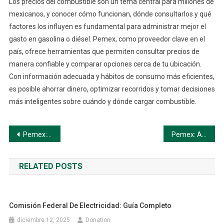
Los precios del combustible son un tema central para millones de
mexicanos, y conocer cómo funcionan, dónde consultarlos y qué
factores los influyen es fundamental para administrar mejor el
gasto en gasolina o diésel. Pemex, como proveedor clave en el
país, ofrece herramientas que permiten consultar precios de
manera confiable y comparar opciones cerca de tu ubicación.
Con información adecuada y hábitos de consumo más eficientes,
es posible ahorrar dinero, optimizar recorridos y tomar decisiones
más inteligentes sobre cuándo y dónde cargar combustible.
Navegación
Pemex: Pagos y Facturación
Pemex: Atención al Cliente
de
RELATED POSTS
entradas
Comisión Federal De Electricidad: Guía Completo
diciembre 12, 2025
Donation