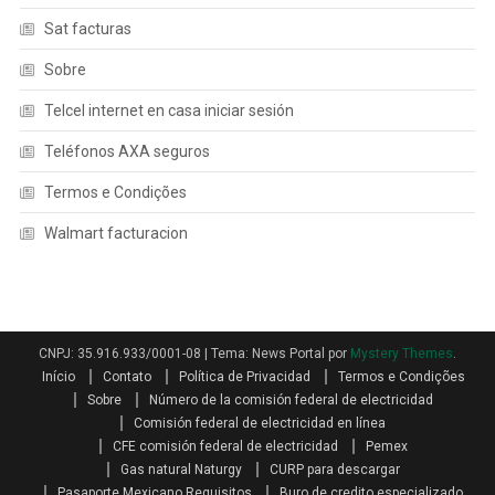
Sat facturas
Sobre
Telcel internet en casa iniciar sesión
Teléfonos AXA seguros
Termos e Condições
Walmart facturacion
CNPJ: 35.916.933/0001-08
|
Tema: News Portal por
Mystery Themes
.
Início
Contato
Política de Privacidad
Termos e Condições
Sobre
Número de la comisión federal de electricidad
Comisión federal de electricidad en línea
CFE comisión federal de electricidad
Pemex
Gas natural Naturgy
CURP para descargar
Pasaporte Mexicano Requisitos
Buro de credito especializado