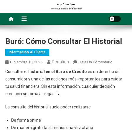
Saltar
App Donation
Todo lo que necesitas en un solo lugar
al
contenido
Buró: Cómo Consultar El Historial
Información Al Cliente
Donation
En
Diciembre 18, 2025
Deja Un Comentario
Buró:
Consultar el
historial en el Buró de Crédito
es un derecho del
Cómo
consumidor y una de las acciones más importantes para cuidar
Consultar
tu salud financiera. Sin esta información, cualquier decisión
El
crediticia se toma a ciegas 🔍.
Historial
La consulta del historial suele poder realizarse:
De forma online
De manera gratuita al menos una vez al año