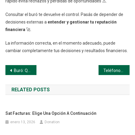
rápido evita rechazos y pérdidas de oportunidades ⚠️.
Consultar el buró te devuelve el control. Pasás de depender de
decisiones externas a
entender y gestionar tu reputación
financiera
🚀.
La información correcta, en el momento adecuado, puede
cambiar completamente tus decisiones y resultados financieros.
Navegación
Buró: Qué Información Registra
Teléfonos AXA seguros: Elige una opción a continuación
de
RELATED POSTS
entradas
Sat Facturas: Elige Una Opción A Continuación
enero 13, 2026
Donation