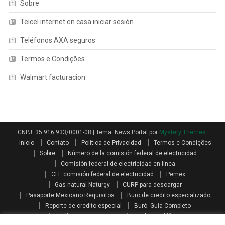
Sobre
Telcel internet en casa iniciar sesión
Teléfonos AXA seguros
Termos e Condições
Walmart facturacion
CNPJ: 35.916.933/0001-08
|
Tema: News Portal por
Mystery Themes
.
Início
Contato
Política de Privacidad
Termos e Condições
Sobre
Número de la comisión federal de electricidad
Comisión federal de electricidad en línea
CFE comisión federal de electricidad
Pemex
Gas natural Naturgy
CURP para descargar
Pasaporte Mexicano Requisitos
Buro de credito especializado
Reporte de credito especial
Buró: Guía Completo
Teléfonos AXA seguros
Qualitas teléfono