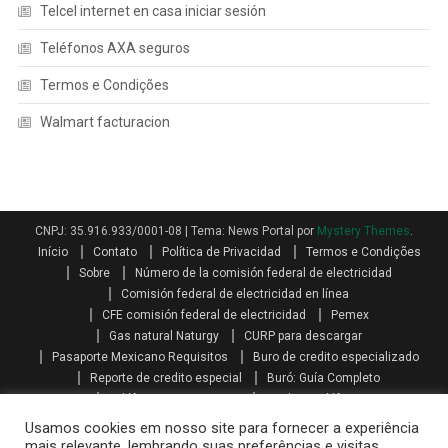
Telcel internet en casa iniciar sesión
Teléfonos AXA seguros
Termos e Condições
Walmart facturacion
CNPJ: 35.916.933/0001-08
|
Tema: News Portal por
Mystery Themes
.
Início
Contato
Política de Privacidad
Termos e Condições
Sobre
Número de la comisión federal de electricidad
Comisión federal de electricidad en línea
CFE comisión federal de electricidad
Pemex
Gas natural Naturgy
CURP para descargar
Pasaporte Mexicano Requisitos
Buro de credito especializado
Reporte de credito especial
Buró: Guía Completo
Teléfonos AXA seguros
Qualitas teléfono
Como se calcula el aguinaldo
Aguinaldo por Ley
Aguinaldo
Usamos cookies em nosso site para fornecer a experiência
Como se calcula la prima vacacional
Primas vacacionales
mais relevante, lembrando suas preferências e visitas