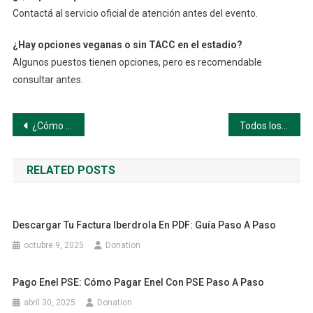
Contactá al servicio oficial de atención antes del evento.
¿Hay opciones veganas o sin TACC en el estadio?
Algunos puestos tienen opciones, pero es recomendable
consultar antes.
Navegación
¿Cómo comprar entradas para el Movistar Arena? Paso a paso
Todos los canales disponibles de atención Tigo en Argentina: paso a paso
de
RELATED POSTS
entradas
Descargar Tu Factura Iberdrola En PDF: Guía Paso A Paso
octubre 9, 2025
Donation
Pago Enel PSE: Cómo Pagar Enel Con PSE Paso A Paso
abril 30, 2025
Donation