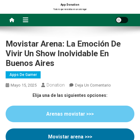
Saltar
App Donation
Todo lo que necesitas en un solo lugar
al
contenido
Movistar Arena: La Emoción De
Vivir Un Show Inolvidable En
Buenos Aires
Apps De Gamer
Donation
En
Mayo 15, 2025
Deja Un Comentario
Movistar
Elija una de las siguientes opciones:
Arena:
La
Arenas movistar >>>
Emoción
De
Vivir
Un
Movistar arena >>>