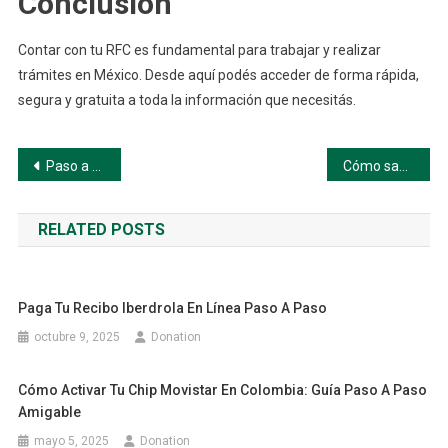
Conclusión
Contar con tu RFC es fundamental para trabajar y realizar
trámites en México. Desde aquí podés acceder de forma rápida,
segura y gratuita a toda la información que necesitás.
Navegación
Paso a paso para sacar tu RFC en línea
Cómo sacar el RFC en México paso a paso
de
RELATED POSTS
entradas
Paga Tu Recibo Iberdrola En Línea Paso A Paso
octubre 9, 2025
Donation
Cómo Activar Tu Chip Movistar En Colombia: Guía Paso A Paso
Amigable
mayo 5, 2025
Donation