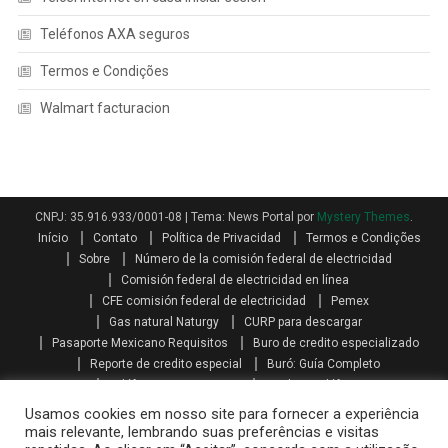
Teléfonos AXA seguros
Termos e Condições
Walmart facturacion
CNPJ: 35.916.933/0001-08
|
Tema: News Portal por
Mystery Themes
.
Início
Contato
Política de Privacidad
Termos e Condições
Sobre
Número de la comisión federal de electricidad
Comisión federal de electricidad en línea
CFE comisión federal de electricidad
Pemex
Gas natural Naturgy
CURP para descargar
Pasaporte Mexicano Requisitos
Buro de credito especializado
Reporte de credito especial
Buró: Guía Completo
Teléfonos AXA seguros
Qualitas teléfono
Como se calcula el aguinaldo
Aguinaldo por Ley
Aguinaldo
Usamos cookies em nosso site para fornecer a experiência
Como se calcula la prima vacacional
Primas vacacionales
mais relevante, lembrando suas preferências e visitas