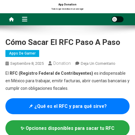
Saltar
App Donation
Todo lo que necesitas en un solo lugar
al
contenido
Cómo Sacar El RFC Paso A Paso
Apps De Gamer
Donation
En
Septiembre 8, 2025
Deja Un Comentario
Cómo
El
RFC (Registro Federal de Contribuyentes)
es indispensable
Sacar
en México para trabajar, emitir facturas, abrir cuentas bancarias y
El
cumplir con obligaciones fiscales.
RFC
Paso
A
📌 ¿Qué es el RFC y para qué sirve?
Paso
✨ Opciones disponibles para sacar tu RFC