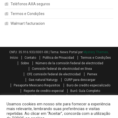
Teléfonos AXA seguros
Termos e Condições
Walmart facturacion
CNPJ: 35.916.933/0001-08
|
Tema: News Portal por
Mystery Themes
.
Início
Contato
Política de Privacidad
Termos e Condições
Sobre
Número de la comisión federal de electricidad
Comisión federal de electricidad en línea
CFE comisión federal de electricidad
Pemex
Gas natural Naturgy
CURP para descargar
Pasaporte Mexicano Requisitos
Buro de credito especializado
Reporte de credito especial
Buró: Guía Completo
Teléfonos AXA seguros
Qualitas teléfono
Como se calcula el aguinaldo
Aguinaldo por Ley
Aguinaldo
Usamos cookies em nosso site para fornecer a experiência
Como se calcula la prima vacacional
Primas vacacionales
mais relevante, lembrando suas preferências e visitas
repetidas. Ao clicar em “Aceitar”, concorda com a utilização
Promociones telcel recargas
Paquetes amigo sin limite