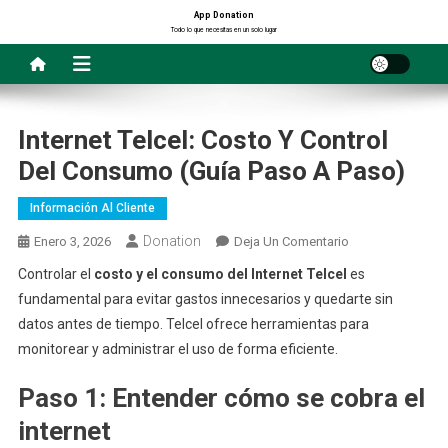
Saltar
App Donation
Todo lo que necesitas en un solo lugar
al
contenido
Internet Telcel: Costo Y Control
Del Consumo (Guía Paso A Paso)
Información Al Cliente
Donation
En
Enero 3, 2026
Deja Un Comentario
Internet
Controlar el
costo y el consumo del Internet Telcel
es
Telcel:
fundamental para evitar gastos innecesarios y quedarte sin
Costo
datos antes de tiempo. Telcel ofrece herramientas para
Y
monitorear y administrar el uso de forma eficiente.
Control
Del
Paso 1: Entender cómo se cobra el
Consumo
internet
(Guía
Paso