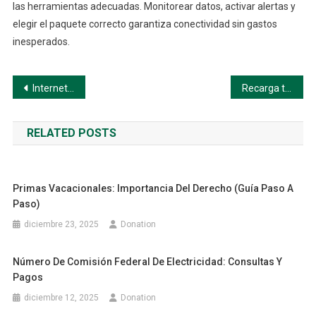
las herramientas adecuadas. Monitorear datos, activar alertas y
elegir el paquete correcto garantiza conectividad sin gastos
inesperados.
Navegación
Internet Telcel: Cómo Activarlo (Guía paso a paso)
Recarga telcel en linea: Elige una opción a continuación
de
RELATED POSTS
entradas
Primas Vacacionales: Importancia Del Derecho (Guía Paso A
Paso)
diciembre 23, 2025
Donation
Número De Comisión Federal De Electricidad: Consultas Y
Pagos
diciembre 12, 2025
Donation