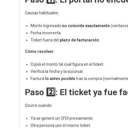
OX
(pa
Causas habituales:
A
Pas
Monto ingresado
no coincide exactamente
(centavos 
Fecha incorrecta.
Ticket fuera del
plazo de facturación
.
Cómo resolver:
Copiá el monto tal cual figura en el ticket.
Verificá la fecha y la sucursal.
Facturá
lo antes posible
tras la compra (normalmente
Paso 2️⃣: El ticket ya fue 
Ocurre cuando:
Ya se generó un CFDI previamente.
Otra persona usó el mismo ticket.