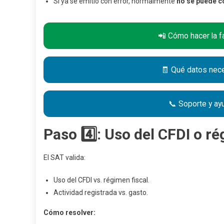
Si ya se emitió con error, normalmente
no se puede c
📲 Cómo hacer la 
🧾 Qué datos nece
📞 Soporte y ay
Paso 4️⃣: Uso del CFDI o r
El SAT valida:
Uso del CFDI vs. régimen fiscal.
Actividad registrada vs. gasto.
Cómo resolver: