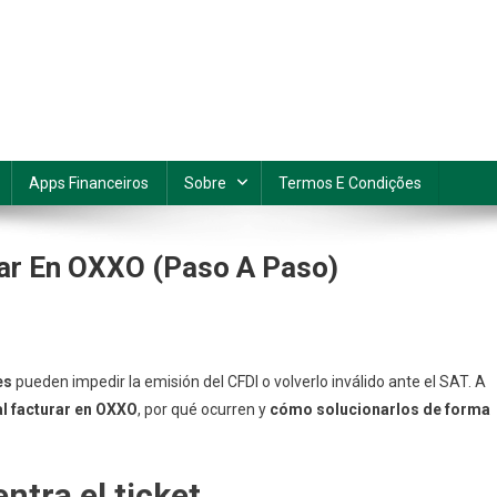
Apps Financeiros
Sobre
Termos E Condições
ar En OXXO (paso A Paso)
blemas
es
pueden impedir la emisión del CFDI o volverlo inválido ante el SAT. A
unes
l facturar en OXXO
, por qué ocurren y
cómo solucionarlos de forma
urar
entra el ticket