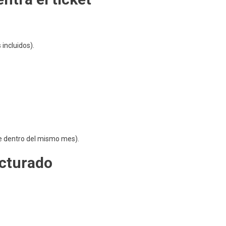
XO
so
o)
incluidos).
 dentro del mismo mes).
facturado