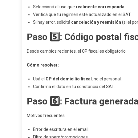
Seleccioná el uso que
realmente corresponda
.
Verificá que tu régimen esté actualizado en el SAT.
Si hay error, solicitá
cancelación y reemisión
(si el po
Paso 5️⃣: Código postal fis
Desde cambios recientes, el CP fiscal es obligatorio.
Cómo resolver:
Usá el
CP del domicilio fiscal
, no el personal.
Confirmá el dato en tu constancia del SAT.
Paso 6️⃣: Factura generada
Motivos frecuentes:
Error de escritura en el email.
Filtro de spam/promociones.