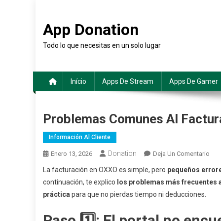
Saltar
al
App Donation
contenido
Todo lo que necesitas en un solo lugar
Início
Apps De Stream
Apps De Gamer
Problemas Comunes Al Factur
Información Al Cliente
Donation
En
Enero 13, 2026
Deja Un Comentario
Pro
La facturación en OXXO es simple, pero
pequeños error
Com
continuación, te explico
los problemas más frecuentes a
Al
práctica
para que no pierdas tiempo ni deducciones.
Fact
En
Paso 1️⃣: El portal no encu