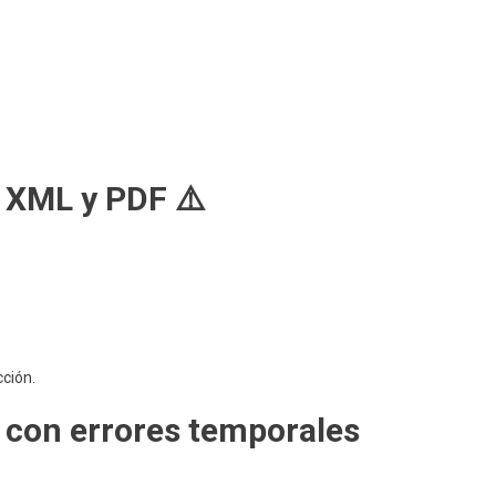
e XML y PDF ⚠️
cción.
o con errores temporales