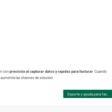
an con
precisión al capturar datos y rapidez para facturar
. Cuando
o aumenta las chances de solución.
Soporte y ayuda para facturación OXXO (paso a paso)