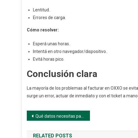
Lentitud.
Errores de carga.
Cómo resolver:
Esperá unas horas.
Intentá en otro navegador/dispositivo.
Evitá horas pico.
Conclusión clara
La mayoría de los problemas al facturar en OXXO se evit
surge un error, actuar de inmediato y con el ticket a man
Navegación
Qué datos necesitas para facturar en OXXO (paso a paso)
de
RELATED POSTS