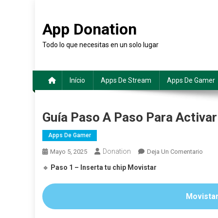
Saltar
al
App Donation
contenido
Todo lo que necesitas en un solo lugar
Início
Apps De Stream
Apps De Gamer
Guía Paso A Paso Para Activar
Apps De Gamer
Donation
En
Mayo 5, 2025
Deja Un Comentario
Guía
🔹
Paso 1 – Inserta tu chip Movistar
Paso
A
Movistar 
Paso
Para