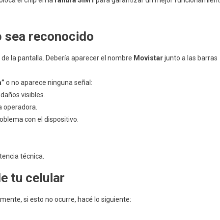
colocá el chip en la
ranura SIM1
para garantizar un mejor funcionamien
ip sea reconocido
r de la pantalla. Debería aparecer el nombre
Movistar
junto a las barras
a”
o no aparece ninguna señal:
daños visibles.
a operadora.
roblema con el dispositivo.
tencia técnica.
e tu celular
nte, si esto no ocurre, hacé lo siguiente: