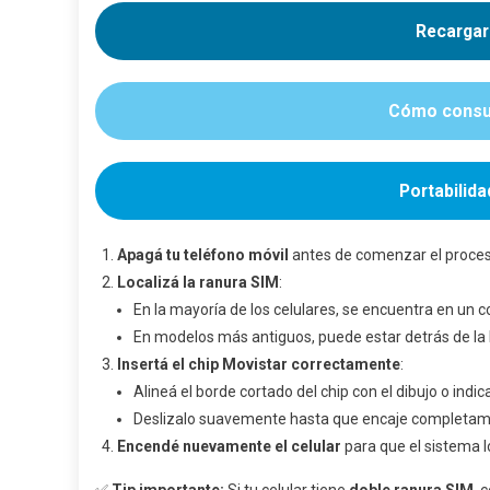
Activ
Tu
Recargar
Chip
Movis
En
Cómo consul
Colo
Portabilid
Apagá tu teléfono móvil
antes de comenzar el proceso.
Localizá la ranura SIM
:
En la mayoría de los celulares, se encuentra en un
En modelos más antiguos, puede estar detrás de la 
Insertá el chip Movistar correctamente
:
Alineá el borde cortado del chip con el dibujo o indic
Deslizalo suavemente hasta que encaje completam
Encendé nuevamente el celular
para que el sistema 