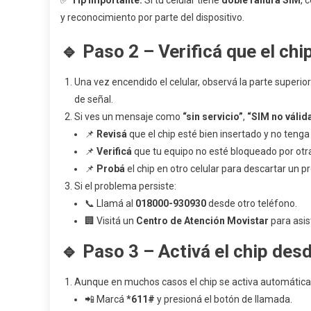
✅
Tip importante:
Si tu celular tiene
doble ranura SIM
, 
y reconocimiento por parte del dispositivo.
🔹
Paso 2 – Verificá que el ch
Una vez encendido el celular, observá la parte superio
de señal.
Si ves un mensaje como
“sin servicio”
,
“SIM no válid
📌
Revisá
que el chip esté bien insertado y no tenga 
📌
Verificá
que tu equipo no esté bloqueado por otr
📌
Probá
el chip en otro celular para descartar un p
Si el problema persiste:
📞 Llamá al
018000-930930
desde otro teléfono.
🏢 Visitá un
Centro de Atención Movistar
para asis
🔹
Paso 3 – Activá el chip desd
Aunque en muchos casos el chip se activa automáticame
📲 Marcá
*611#
y presioná el botón de llamada.