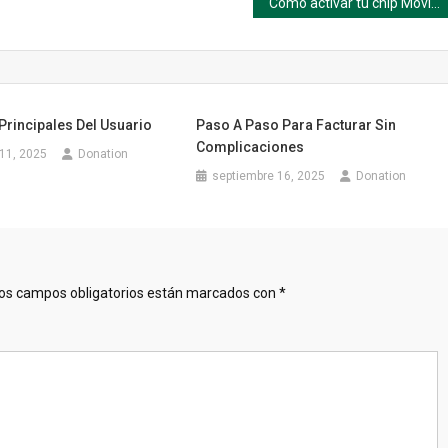
Cómo activar tu chip Movistar en Colombia: guía paso a paso amigable
Principales Del Usuario
Paso A Paso Para Facturar Sin
Complicaciones
11, 2025
Donation
septiembre 16, 2025
Donation
os campos obligatorios están marcados con
*