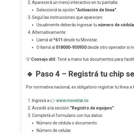
Aparecerá un menú interactivo en tu pantalla:
Seleccioná la opción
“Activación de línea”
.
Seguí las instrucciones que aparecen:
Usualmente deberás ingresar tu
número de cédula
Alternativamente:
Llamá al
*611
desde tu Movistar.
O llamá al
018000-930930
desde otro operador si n
💡
Consejo útil:
Tené a mano tus documentos para facilita
🔹
Paso 4 – Registrá tu chip s
Por normativa nacional, es obligatorio registrar tu línea a
Ingresá a 👉
www.movistar.co
Accedé a la sección
“Registro de equipos”
.
Completá el formulario con tus datos:
Número de cédula o documento.
Número de celular.