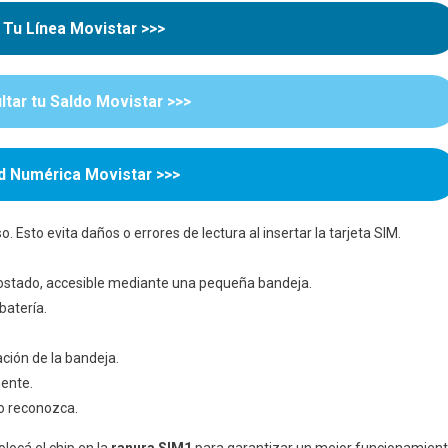
ar
 Tu Línea Movistar >>>
tar
tar tu Saldo Movistar >>>
mbia
ad Numérica Movistar >>>
 Esto evita daños o errores de lectura al insertar la tarjeta SIM.
 costado, accesible mediante una pequeña bandeja.
batería.
ación de la bandeja.
ente.
lo reconozca.