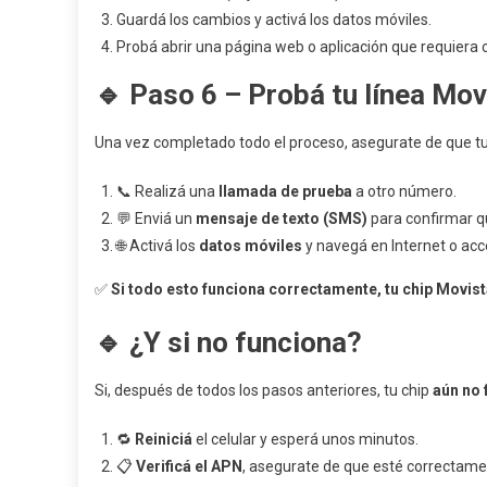
Guardá los cambios y activá los datos móviles.
Probá abrir una página web o aplicación que requiera 
🔹
Paso 6 – Probá tu línea Mov
Una vez completado todo el proceso, asegurate de que t
📞 Realizá una
llamada de prueba
a otro número.
💬 Enviá un
mensaje de texto (SMS)
para confirmar qu
🌐 Activá los
datos móviles
y navegá en Internet o acce
✅
Si todo esto funciona correctamente, tu chip Movistar
🔹
¿Y si no funciona?
Si, después de todos los pasos anteriores, tu chip
aún no 
🔁
Reiniciá
el celular y esperá unos minutos.
📋
Verificá el APN
, asegurate de que esté correctame