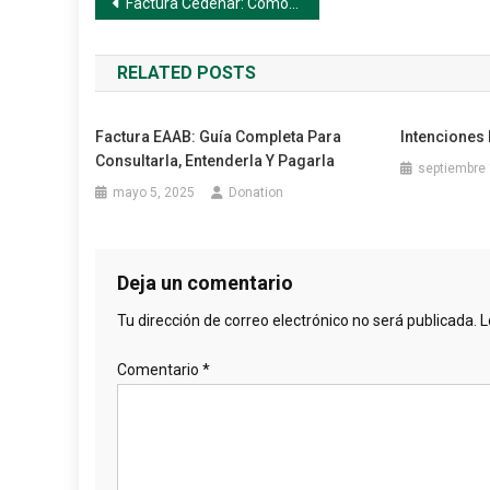
Navegación
Factura Cedenar: Cómo Consultarla, Descargarla y Pagarla de Forma Segura
de
RELATED POSTS
entradas
Factura EAAB: Guía Completa Para
Intenciones 
Consultarla, Entenderla Y Pagarla
septiembre 
mayo 5, 2025
Donation
Deja un comentario
Tu dirección de correo electrónico no será publicada.
L
Comentario
*