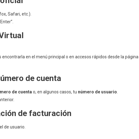
oficial
ltar
x, Safari, etc.).
ra
Enter”.
s
Virtual
e
 encontrarla en el menú principal o en accesos rápidos desde la página
na
 número de cuenta
mero de cuenta
o, en algunos casos, tu
número de usuario
.
nterior.
ación de facturación
el de usuario.