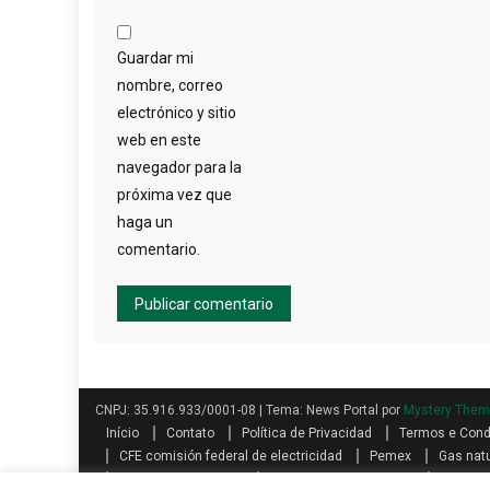
Guardar mi
nombre, correo
electrónico y sitio
web en este
navegador para la
próxima vez que
haga un
comentario.
CNPJ: 35.916.933/0001-08
|
Tema: News Portal por
Mystery The
Início
Contato
Política de Privacidad
Termos e Con
CFE comisión federal de electricidad
Pemex
Gas natu
Buró: Guía Completo
Teléfonos AXA seguros
Qualita