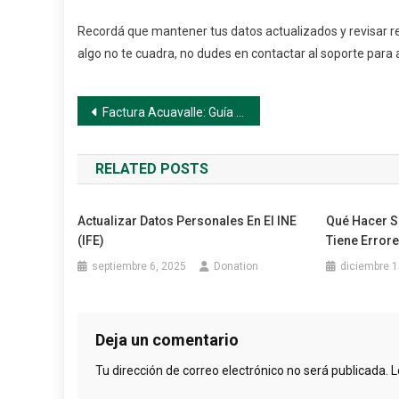
Recordá que mantener tus datos actualizados y revisar re
algo no te cuadra, no dudes en contactar al soporte para a
Navegación
Factura Acuavalle: Guía completa para consultar, descargar y pagar tu factura de agua
de
RELATED POSTS
entradas
Actualizar Datos Personales En El INE
Qué Hacer S
(IFE)
Tiene Error
septiembre 6, 2025
Donation
diciembre 1
Deja un comentario
Tu dirección de correo electrónico no será publicada.
L