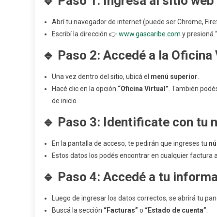
🔹 Paso 1: Ingresá al sitio web 
Consu
Tu
Abrí tu navegador de internet (puede ser Chrome, Firefo
Factu
Escribí la dirección 👉
www.gascaribe.com
y presioná “
De
Gase
🔹 Paso 2: Accedé a la Oficina 
Del
Carib
Una vez dentro del sitio, ubicá el
menú superior
.
Por
Hacé clic en la opción
“Oficina Virtual”
. También podés
La
de inicio.
Pági
Web
🔹 Paso 3: Identificate con tu
En la pantalla de acceso, te pedirán que ingreses tu
nú
Estos datos los podés encontrar en cualquier factura a
🔹 Paso 4: Accedé a tu inform
Luego de ingresar los datos correctos, se abrirá tu pan
Buscá la sección
“Facturas”
o
“Estado de cuenta”
.