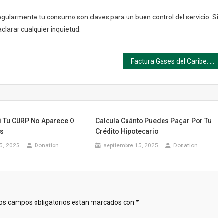
gularmente tu consumo son claves para un buen control del servicio. Si
clarar cualquier inquietud.
Factura Gases del Caribe: Cómo Consultarla y Pagarla Fácilmente
i Tu CURP No Aparece O
Calcula Cuánto Puedes Pagar Por Tu
es
Crédito Hipotecario
5, 2025
Donation
septiembre 15, 2025
Donation
os campos obligatorios están marcados con
*