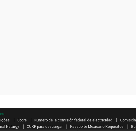
mes
.
dições
Sobre
Número de la comisión federal de electricidad
Comisión 
ral Naturgy
CURP para descargar
Pasaporte Mexicano Requisitos
Bu
s teléfono
Como se calcula el aguinaldo
Aguinaldo por Ley
Aguinaldo