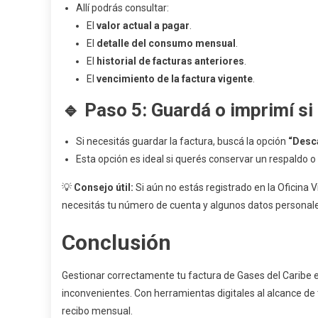
Allí podrás consultar:
El
valor actual a pagar
.
El
detalle del consumo mensual
.
El
historial de facturas anteriores
.
El
vencimiento de la factura vigente
.
🔹 Paso 5: Guardá o imprimí si
Si necesitás guardar la factura, buscá la opción
“Desc
Esta opción es ideal si querés conservar un respaldo o
💡
Consejo útil:
Si aún no estás registrado en la Oficina 
necesitás tu número de cuenta y algunos datos personale
Conclusión
Gestionar correctamente tu factura de Gases del Caribe 
inconvenientes. Con herramientas digitales al alcance de
recibo mensual.