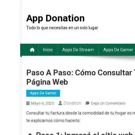
Saltar
al
App Donation
contenido
Todo lo que necesitas en un solo lugar
Início
Apps De Stream
Apps De Gamer
Paso A Paso: Cómo Consultar T
Página Web
Apps De Gamer
Donation
En
Mayo 6, 2025
Deja Un Comentario
Paso
Consultar tu factura desde la comodidad de tu hogar es mu
A
te explicamos cómo hacerlo:
Paso:
Cóm