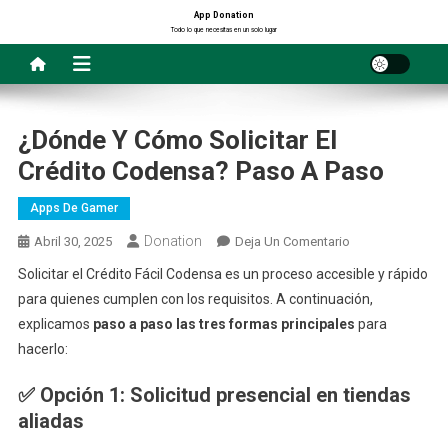
Saltar
App Donation
Todo lo que necesitas en un solo lugar
al
contenido
¿Dónde Y Cómo Solicitar El
Crédito Codensa? Paso A Paso
Apps De Gamer
Donation
En
Abril 30, 2025
Deja Un Comentario
¿Dónde
Solicitar el Crédito Fácil Codensa es un proceso accesible y rápido
Y
para quienes cumplen con los requisitos. A continuación,
Cómo
explicamos
paso a paso las tres formas principales
para
Solicitar
hacerlo:
El
Crédito
✅
Opción 1: Solicitud presencial en tiendas
Codensa?
aliadas
Paso
A