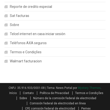
Reporte de credito especial
Sat facturas
Sobre
Telcel internet en casa iniciar sesión
Teléfonos AXA seguros
Termos e Condições
Walmart facturacion
CNPJ: 35.916.933/0001-08
|
Tema: News Portal por
Mystery Themes
.
Início
Contato
Política de Privacidad
Termos e Condições
Sobre
Número de la comisión federal de electricidad
Comisión federal de electricidad en línea
CFE comisión federal de electricidad
Pemex