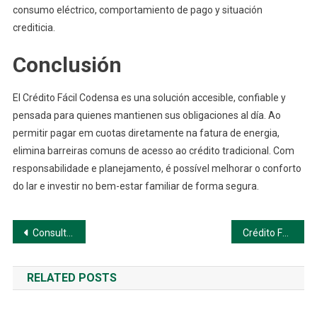
consumo eléctrico, comportamiento de pago y situación
crediticia.
Conclusión
El Crédito Fácil Codensa es una solución accesible, confiable y
pensada para quienes mantienen sus obligaciones al día. Ao
permitir pagar em cuotas diretamente na fatura de energia,
elimina barreiras comuns de acesso ao crédito tradicional. Com
responsabilidade e planejamento, é possível melhorar o conforto
do lar e investir no bem-estar familiar de forma segura.
Navegación
Consultar tu factura Air-e en: guía explicativa y accesible
Crédito Fácil Codensa: Lo que necesitas saber para usarlo con confianza
de
RELATED POSTS
entradas