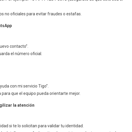
o
 no oficiales para evitar fraudes o estafas.
tsApp:
o
atsApp
o
llado
nuevo contacto”.
arda el número oficial.
yuda con mi servicio Tigo”.
ma para que el equipo pueda orientarte mejor.
ilizar la atención
d si te lo solicitan para validar tu identidad.