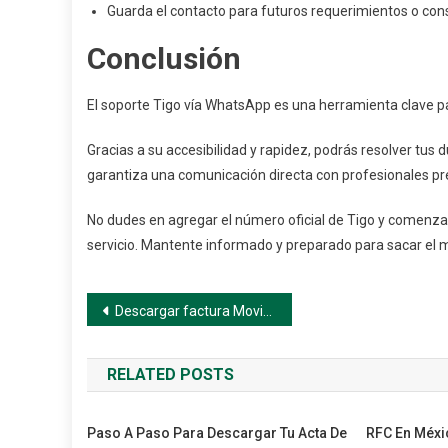
Guarda el contacto para futuros requerimientos o cons
Conclusión
El soporte Tigo vía WhatsApp es una herramienta clave para
Gracias a su accesibilidad y rapidez, podrás resolver tus
garantiza una comunicación directa con profesionales p
No dudes en agregar el número oficial de Tigo y comenzar
servicio. Mantente informado y preparado para sacar el 
Navegación
Descargar factura Movistar: guía práctica para clientes residenciales
de
RELATED POSTS
entradas
Paso A Paso Para Descargar Tu Acta De
RFC En Méxi