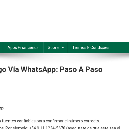
Apps Financeiros
Sobre
Termos E Condições
go Vía WhatsApp: Paso A Paso
mo
pp
actar
ta fuentes confiables para confirmar el número correcto.
orte
ctos. Por ejemplo: +54 9 11 1234-5678 (asegúrate de que este sea el