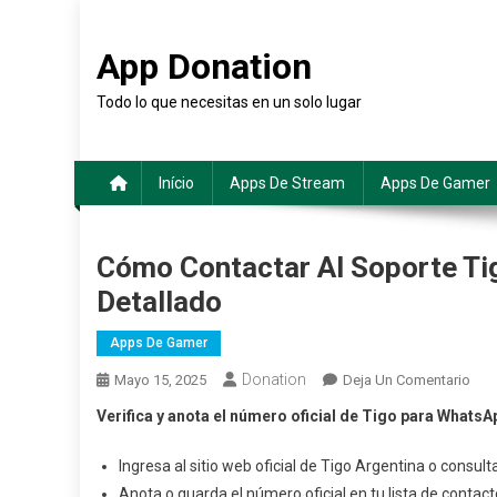
Saltar
al
App Donation
contenido
Todo lo que necesitas en un solo lugar
Início
Apps De Stream
Apps De Gamer
Cómo Contactar Al Soporte Ti
Detallado
Apps De Gamer
Donation
En
Mayo 15, 2025
Deja Un Comentario
Có
Verifica y anota el número oficial de Tigo para WhatsA
Cont
Al
Ingresa al sitio web oficial de Tigo Argentina o consul
Sop
Anota o guarda el número oficial en tu lista de conta