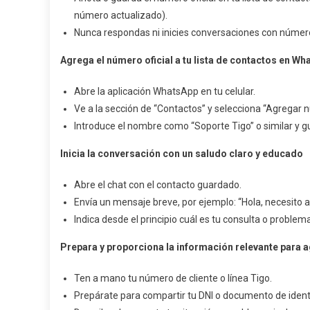
Tig
número actualizado).
Vía
Nunca respondas ni inicies conversaciones con números
Wha
Pas
Agrega el número oficial a tu lista de contactos en Wh
A
Pas
Abre la aplicación WhatsApp en tu celular.
Deta
Ve a la sección de “Contactos” y selecciona “Agregar 
Introduce el nombre como “Soporte Tigo” o similar y gu
Inicia la conversación con un saludo claro y educado
Abre el chat con el contacto guardado.
Envía un mensaje breve, por ejemplo: “Hola, necesito a
Indica desde el principio cuál es tu consulta o proble
Prepara y proporciona la información relevante para ag
Ten a mano tu número de cliente o línea Tigo.
Prepárate para compartir tu DNI o documento de identida