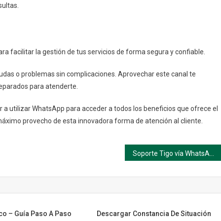
ultas.
 facilitar la gestión de tus servicios de forma segura y confiable.
 dudas o problemas sin complicaciones. Aprovechar este canal te
reparados para atenderte.
 a utilizar WhatsApp para acceder a todos los beneficios que ofrece el
máximo provecho de esta innovadora forma de atención al cliente.
Soporte Tigo vía WhatsApp: Gestionar tus servicios con confianza
co – Guía Paso A Paso
Descargar Constancia De Situación