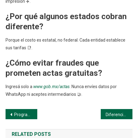
impresión ✈️.
¿Por qué algunos estados cobran
diferente?
Porque el costo es estatal, no federal. Cada entidad establece
sus tarifas 📑.
¿Cómo evitar fraudes que
prometen actas gratuitas?
Ingresá solo a
www.gob.mx/actas
. Nunca envíes datos por
WhatsApp ni aceptes intermediarios 🤝.
Navegación
Programas sociales que permiten obtener actas sin costo
Diferencia entre consulta gratuita y descarga certificada
de
RELATED POSTS