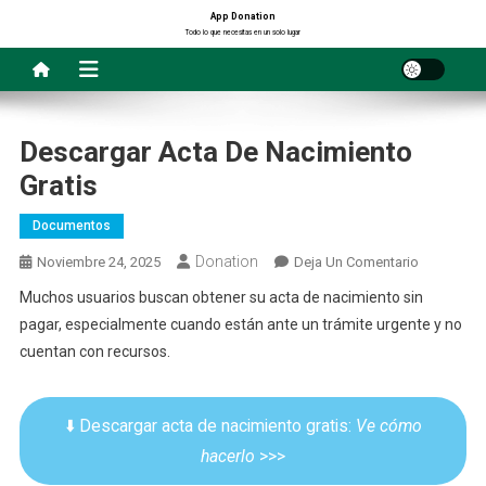
Saltar
App Donation
Todo lo que necesitas en un solo lugar
al
contenido
Descargar Acta De Nacimiento
Gratis
Documentos
Donation
En
Noviembre 24, 2025
Deja Un Comentario
Descargar
Muchos usuarios buscan obtener su acta de nacimiento sin
Acta
pagar, especialmente cuando están ante un trámite urgente y no
De
cuentan con recursos.
Nacimient
Gratis
⬇️ Descargar acta de nacimiento gratis:
Ve cómo
hacerlo
>>>