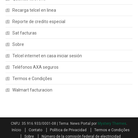
Recarga telcel en linea
Reporte de credito especial
Sat facturas
Sobre
Telcel internet en casa iniciar sesión
Teléfonos AXA seguros
Termos e Condições
Walmart facturacion
CNPJ: 35.916.933/0001-08
|
Tema: News Portal por
Mystery Themes
.
Início
Contato
Política de Privacidad
Termos e Condições
Sobre
Número de la comisión federal de electricidad