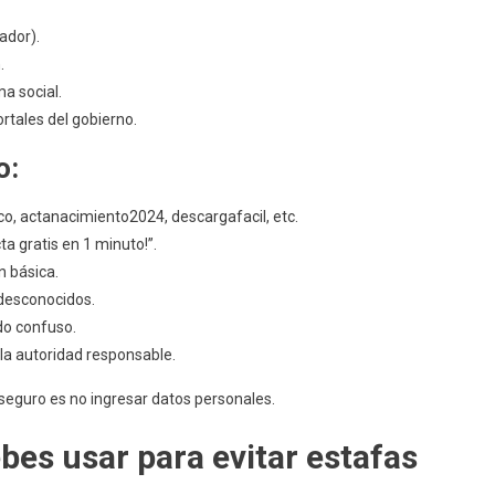
ador).
.
a social.
ortales del gobierno.
o:
co, actanacimiento2024, descargafacil, etc.
 gratis en 1 minuto!”.
n básica.
 desconocidos.
do confuso.
la autoridad responsable.
 seguro es no ingresar datos personales.
ebes usar para evitar estafas