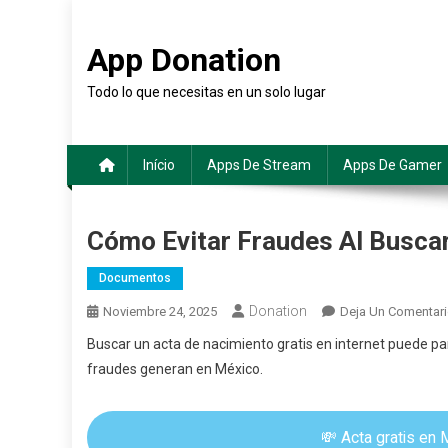
Saltar
al
App Donation
contenido
Todo lo que necesitas en un solo lugar
Início
Apps De Stream
Apps De Gamer
Cómo Evitar Fraudes Al Buscar 
Documentos
Donation
Noviembre 24, 2025
Deja Un Comentar
Buscar un acta de nacimiento gratis en internet puede p
fraudes generan en México.
💸 Acta gratis en