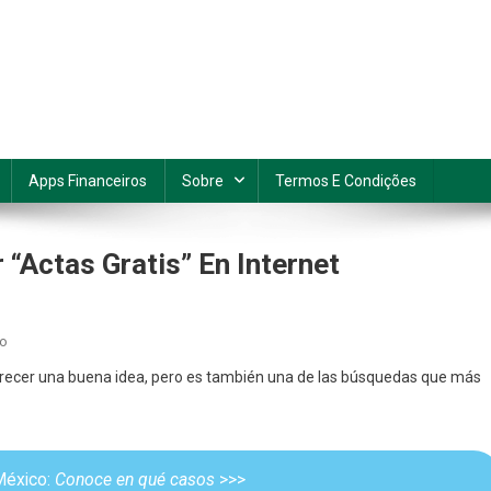
Apps Financeiros
Sobre
Termos E Condições
“actas Gratis” En Internet
En
io
Cómo
arecer una buena idea, pero es también una de las búsquedas que más
Evitar
Fraudes
Al
Buscar
 México:
Conoce en qué casos
>>>