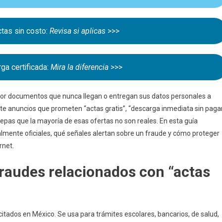
“actas
Gratis”
En
tas sin costo:
Revisa si aplicas
>>>
Internet
ga certificada:
Mira la diferencia
>>>
 por documentos que nunca llegan o entregan sus datos personales a
ste anuncios que prometen “actas gratis”, “descarga inmediata sin paga
epas que la mayoría de esas ofertas no son reales. En esta guía
lmente oficiales, qué señales alertan sobre un fraude y cómo proteger
rnet.
fraudes relacionados con “actas
itados en México. Se usa para trámites escolares, bancarios, de salud,