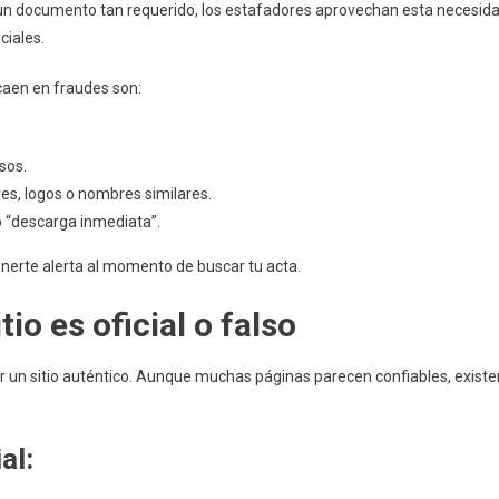
 un documento tan requerido, los estafadores aprovechan esta necesid
ciales.
caen en fraudes son:
sos.
res, logos o nombres similares.
 o “descarga inmediata”.
nerte alerta al momento de buscar tu acta.
tio es oficial o falso
er un sitio auténtico. Aunque muchas páginas parecen confiables, existe
al: