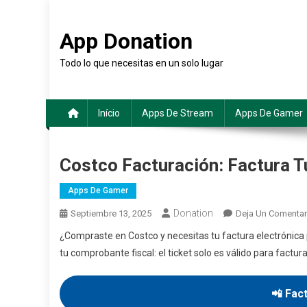
Saltar
al
App Donation
contenido
Todo lo que necesitas en un solo lugar
Início
Apps De Stream
Apps De Gamer
Costco Facturación: Factura Tu
Apps De Gamer
Donation
Septiembre 13, 2025
Deja Un Comentar
¿Compraste en Costco y necesitas tu factura electrónica
tu comprobante fiscal: el ticket solo es válido para factur
📲 Fac