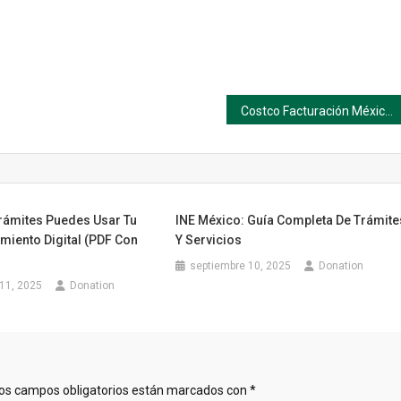
Costco Facturación México: Guía Paso a Paso
rámites Puedes Usar Tu
INE México: Guía Completa De Trámite
miento Digital (PDF Con
Y Servicios
septiembre 10, 2025
Donation
11, 2025
Donation
os campos obligatorios están marcados con
*