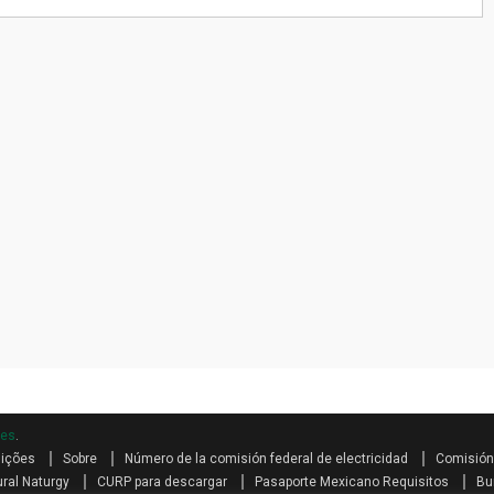
mes
.
dições
Sobre
Número de la comisión federal de electricidad
Comisión 
ral Naturgy
CURP para descargar
Pasaporte Mexicano Requisitos
Bu