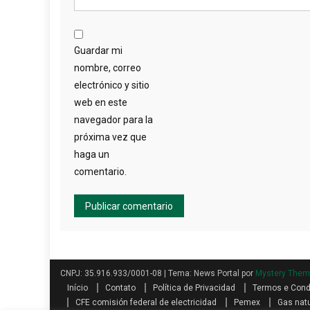
Guardar mi
nombre, correo
electrónico y sitio
web en este
navegador para la
próxima vez que
haga un
comentario.
CNPJ: 35.916.933/0001-08
|
Tema: News Portal por
Mystery The
Início
Contato
Política de Privacidad
Termos e Con
CFE comisión federal de electricidad
Pemex
Gas natu