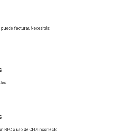
 puede facturar. Necesitás:
s
dés:
s
on RFC o uso de CFDI incorrecto: