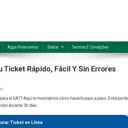
Apps Financeiros
Sobre
Termos E Condições
 Ticket Rápido, Fácil Y Sin Errores
En
io
Costco
 para el SAT? Aquí te mostramos cómo hacerlo paso a paso. Evitá perde
Facturación:
ación durante 30 días.
Factura
Tu
Ticket
turar Ticket en Línea