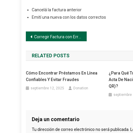
Cancelá la factura anterior
Emití una nueva con los datos correctos
Navegación
Corregir Factura con Errores
de
RELATED POSTS
entradas
Cómo Encontrar Préstamos En Línea
¿Para Qué T
Confiables Y Evitar Fraudes
Acta De Naci
QR)?
septiembre 12, 2025
Donation
septiembre 
Deja un comentario
Tu dirección de correo electrónico no será publicada.
L